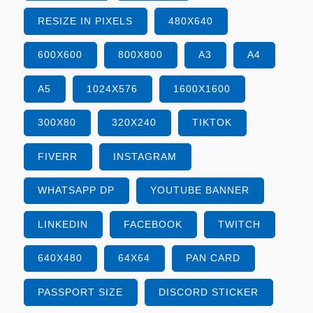
RESIZE IN PIXELS
480X640
600X600
800X800
A3
A4
A5
1024X576
1600X1600
300X80
320X240
TIKTOK
FIVERR
INSTAGRAM
WHATSAPP DP
YOUTUBE BANNER
LINKEDIN
FACEBOOK
TWITCH
640X480
64X64
PAN CARD
PASSPORT SIZE
DISCORD STICKER