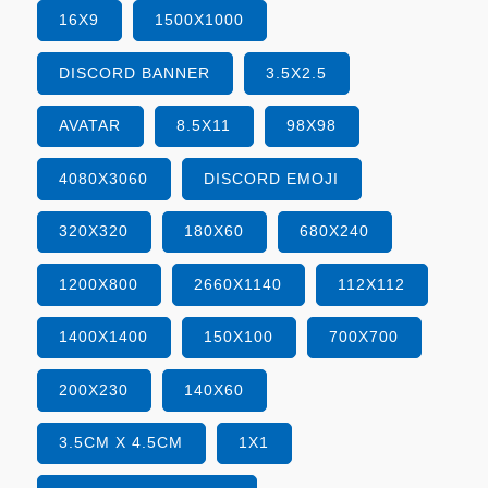
16X9
1500X1000
DISCORD BANNER
3.5X2.5
AVATAR
8.5X11
98X98
4080X3060
DISCORD EMOJI
320X320
180X60
680X240
1200X800
2660X1140
112X112
1400X1400
150X100
700X700
200X230
140X60
3.5CM X 4.5CM
1X1