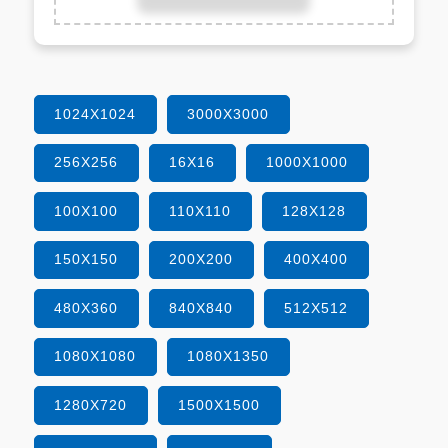
1024X1024
3000X3000
256X256
16X16
1000X1000
100X100
110X110
128X128
150X150
200X200
400X400
480X360
840X840
512X512
1080X1080
1080X1350
1280X720
1500X1500