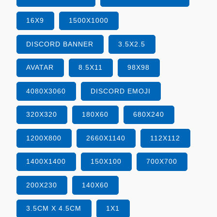
16X9
1500X1000
DISCORD BANNER
3.5X2.5
AVATAR
8.5X11
98X98
4080X3060
DISCORD EMOJI
320X320
180X60
680X240
1200X800
2660X1140
112X112
1400X1400
150X100
700X700
200X230
140X60
3.5CM X 4.5CM
1X1