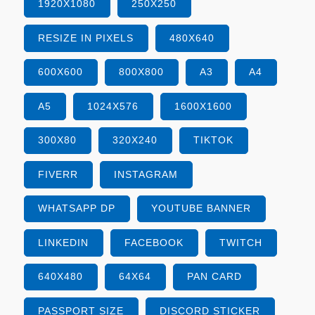
1920X1080
250X250
RESIZE IN PIXELS
480X640
600X600
800X800
A3
A4
A5
1024X576
1600X1600
300X80
320X240
TIKTOK
FIVERR
INSTAGRAM
WHATSAPP DP
YOUTUBE BANNER
LINKEDIN
FACEBOOK
TWITCH
640X480
64X64
PAN CARD
PASSPORT SIZE
DISCORD STICKER