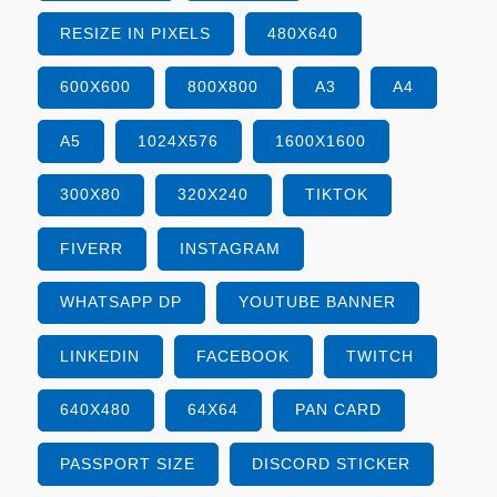
RESIZE IN PIXELS
480X640
600X600
800X800
A3
A4
A5
1024X576
1600X1600
300X80
320X240
TIKTOK
FIVERR
INSTAGRAM
WHATSAPP DP
YOUTUBE BANNER
LINKEDIN
FACEBOOK
TWITCH
640X480
64X64
PAN CARD
PASSPORT SIZE
DISCORD STICKER