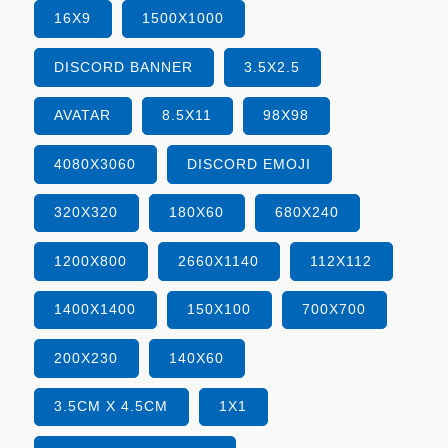
16X9
1500X1000
DISCORD BANNER
3.5X2.5
AVATAR
8.5X11
98X98
4080X3060
DISCORD EMOJI
320X320
180X60
680X240
1200X800
2660X1140
112X112
1400X1400
150X100
700X700
200X230
140X60
3.5CM X 4.5CM
1X1