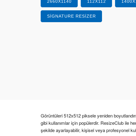
2660X1140
112X112
1400X
SIGNATURE RESIZER
Görüntüleri 512x512 piksele yeniden boyutlandır
gibi kullanımlar için popülerdir. ResizeClub ile h
şekilde ayarlayabilir, kişisel veya profesyonel ku