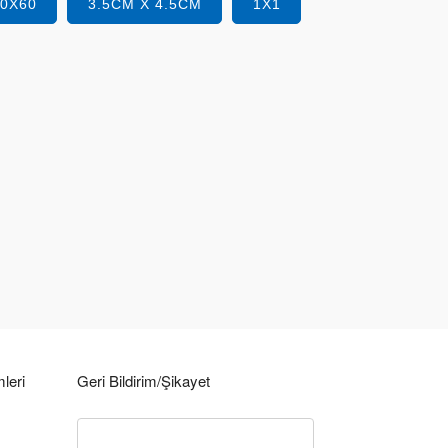
40X60
3.5CM X 4.5CM
1X1
leri
Geri Bildirim/Şikayet