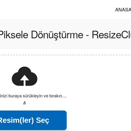
ANASA
Piksele Dönüştürme - ResizeC
nizi buraya sürükleyin ve bırakın....
&
Resim(ler) Seç