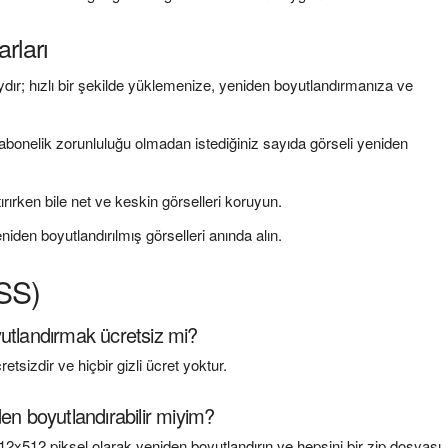
rları
ydır; hızlı bir şekilde yüklemenize, yeniden boyutlandırmanıza ve
abonelik zorunluluğu olmadan istediğiniz sayıda görseli yeniden
rırken bile net ve keskin görselleri koruyun.
niden boyutlandırılmış görselleri anında alın.
SSS)
utlandırmak ücretsiz mi?
sizdir ve hiçbir gizli ücret yoktur.
en boyutlandırabilir miyim?
 512x512 piksel olarak yeniden boyutlandırın ve hepsini bir zip dosyası