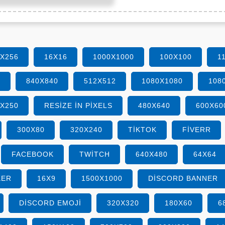
6X256
16X16
1000X1000
100X100
1
0
840X840
512X512
1080X1080
108
0X250
RESIZE IN PIXELS
480X640
600X60
300X80
320X240
TIKTOK
FIVERR
FACEBOOK
TWITCH
640X480
64X64
KER
16X9
1500X1000
DISCORD BANNER
DISCORD EMOJI
320X320
180X60
6