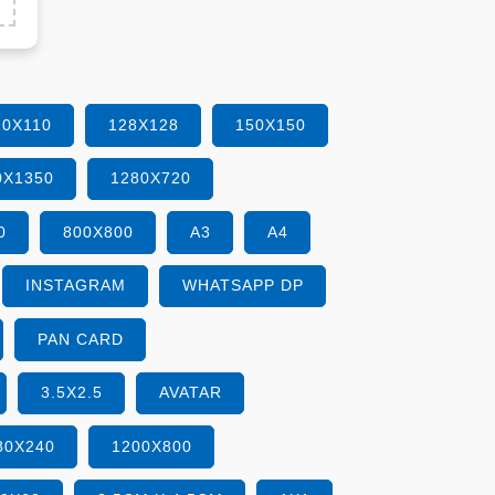
10X110
128X128
150X150
0X1350
1280X720
0
800X800
A3
A4
INSTAGRAM
WHATSAPP DP
PAN CARD
3.5X2.5
AVATAR
80X240
1200X800