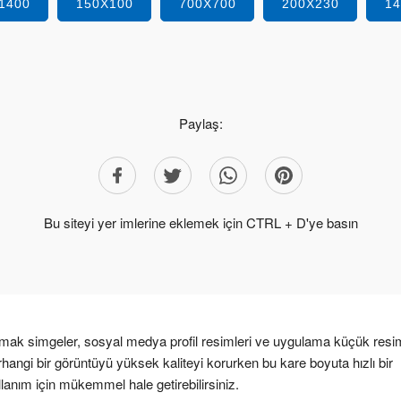
1400
150X100
700X700
200X230
1
Paylaş:
Bu siteyi yer imlerine eklemek için CTRL + D'ye basın
mak simgeler, sosyal medya profil resimleri ve uygulama küçük resim
erhangi bir görüntüyü yüksek kaliteyi korurken bu kare boyuta hızlı bir
llanım için mükemmel hale getirebilirsiniz.