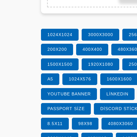
1024X1024
3000X3000
25
200X200
400X400
480X36
1500X1500
1920X1080
25
A5
1024X576
1600X1600
YOUTUBE BANNER
LINKEDIN
PASSPORT SIZE
DISCORD STIC
8.5X11
98X98
4080X3060