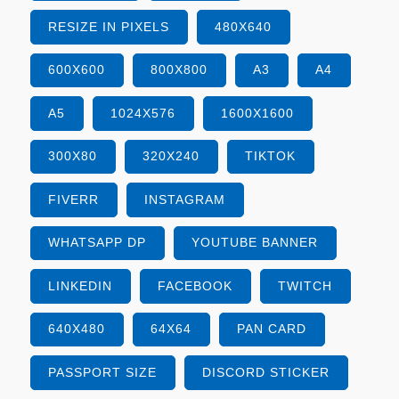
RESIZE IN PIXELS
480X640
600X600
800X800
A3
A4
A5
1024X576
1600X1600
300X80
320X240
TIKTOK
FIVERR
INSTAGRAM
WHATSAPP DP
YOUTUBE BANNER
LINKEDIN
FACEBOOK
TWITCH
640X480
64X64
PAN CARD
PASSPORT SIZE
DISCORD STICKER