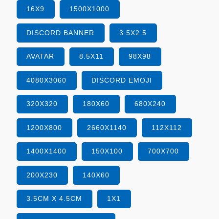
16X9
1500X1000
DISCORD BANNER
3.5X2.5
AVATAR
8.5X11
98X98
4080X3060
DISCORD EMOJI
320X320
180X60
680X240
1200X800
2660X1140
112X112
1400X1400
150X100
700X700
200X230
140X60
3.5CM X 4.5CM
1X1