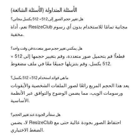
الأسئلة المتداولة (الأسئلة الشائعة)
هل تغيير حجم الصور إلى 512 × 512 بكسل مجاني؟
نعم، أداة ResizeClub مجانية تمامًا للاستخدام بدون أي رسوم
مخفية.
هل يمكنني تغيير حجم صور متعددة في وقت واحد؟
قطعاً! قم بتحميل صور متعددة، وقم بتغيير حجمها إلى 512 ×
512 بكسل، وقم بتنزيلها جميعًا معًا في ملف مضغوط.
ما هي فوائد استخدام 512 × 512 بكسل؟
يعد هذا الحجم المربع رائعًا لصور الملفات الشخصية والأيقونات
ورسومات الويب، مما يضمن الوضوح والتوافق عبر الأنظمة
الأساسية.
هل ستتأثر الجودة عند تغيير الحجم؟
لا، يضمن ResizeClub احتفاظ الصور بجودة عالية حتى مع
الضغط الاختياري.