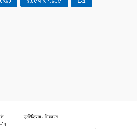
40X60
3.5CM X 4.5CM
1X1
 के
प्रतिक्रिया / शिकायत
पयोग