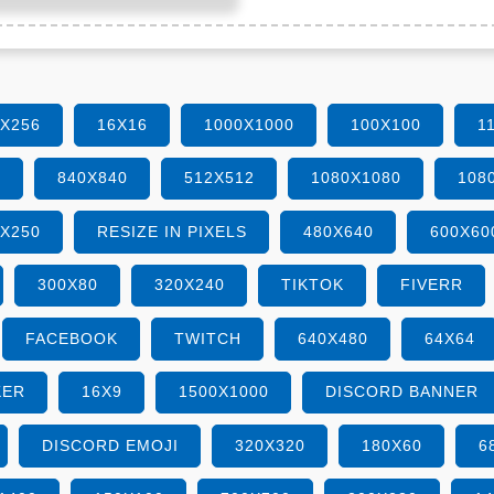
6X256
16X16
1000X1000
100X100
1
0
840X840
512X512
1080X1080
108
0X250
RESIZE IN PIXELS
480X640
600X60
300X80
320X240
TIKTOK
FIVERR
FACEBOOK
TWITCH
640X480
64X64
KER
16X9
1500X1000
DISCORD BANNER
DISCORD EMOJI
320X320
180X60
6