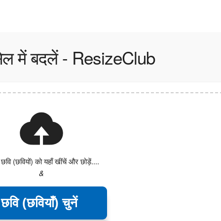
ेल में बदलें - ResizeClub
वि (छवियों) को यहाँ खींचें और छोड़ें....
&
छवि (छवियाँ) चुनें