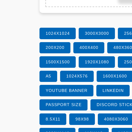
1024X1024
3000X3000
25
200X200
400X400
480X36
1500X1500
1920X1080
25
A5
1024X576
1600X1600
YOUTUBE BANNER
LINKEDIN
PASSPORT SIZE
DISCORD STIC
8.5X11
98X98
4080X3060