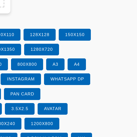
10X110
128X128
150X150
0X1350
1280X720
0
800X800
A3
A4
INSTAGRAM
WHATSAPP DP
PAN CARD
3.5X2.5
AVATAR
80X240
1200X800