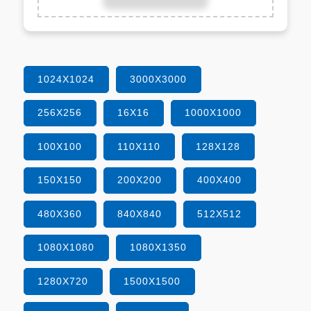
1024X1024
3000X3000
256X256
16X16
1000X1000
100X100
110X110
128X128
150X150
200X200
400X400
480X360
840X840
512X512
1080X1080
1080X1350
1280X720
1500X1500