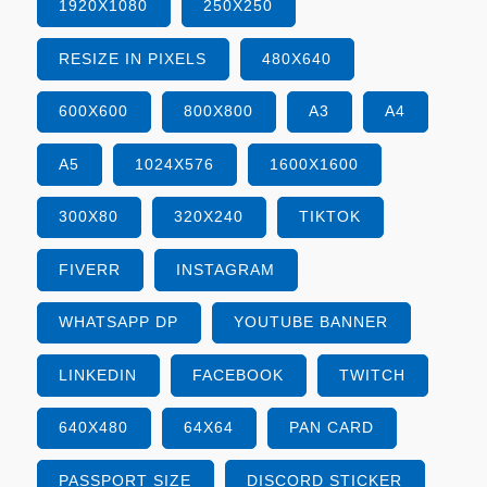
1920X1080
250X250
RESIZE IN PIXELS
480X640
600X600
800X800
A3
A4
A5
1024X576
1600X1600
300X80
320X240
TIKTOK
FIVERR
INSTAGRAM
WHATSAPP DP
YOUTUBE BANNER
LINKEDIN
FACEBOOK
TWITCH
640X480
64X64
PAN CARD
PASSPORT SIZE
DISCORD STICKER