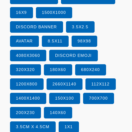
16X9
1500X1000
DISCORD BANNER
3.5X2.5
AVATAR
8.5X11
98X98
4080X3060
DISCORD EMOJI
320X320
180X60
680X240
1200X800
2660X1140
112X112
1400X1400
150X100
700X700
200X230
140X60
3.5CM X 4.5CM
1X1