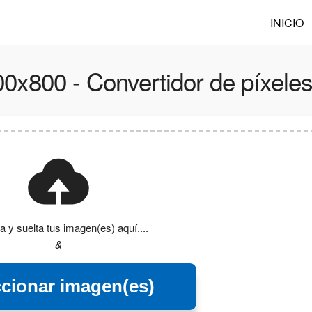
INICIO
00x800 - Convertidor de píxele
a y suelta tus imagen(es) aquí....
&
ccionar imagen(es)