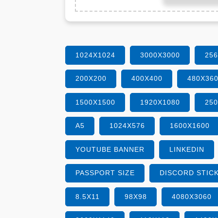
1024X1024
3000X3000
25
200X200
400X400
480X36
1500X1500
1920X1080
25
A5
1024X576
1600X1600
YOUTUBE BANNER
LINKEDIN
PASSPORT SIZE
DISCORD STIC
8.5X11
98X98
4080X3060