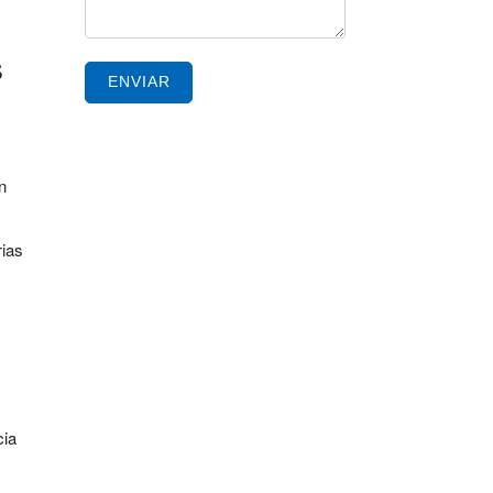
s
ENVIAR
n
rias
cia