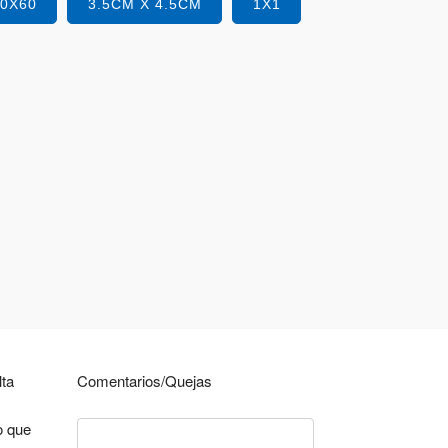
40X60
3.5CM X 4.5CM
1X1
lta
Comentarios/Quejas
o que