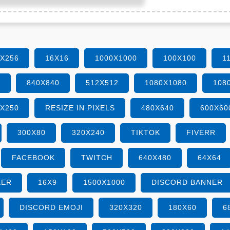
6X256
16X16
1000X1000
100X100
1
0
840X840
512X512
1080X1080
108
0X250
RESIZE IN PIXELS
480X640
600X60
300X80
320X240
TIKTOK
FIVERR
FACEBOOK
TWITCH
640X480
64X64
KER
16X9
1500X1000
DISCORD BANNER
DISCORD EMOJI
320X320
180X60
6