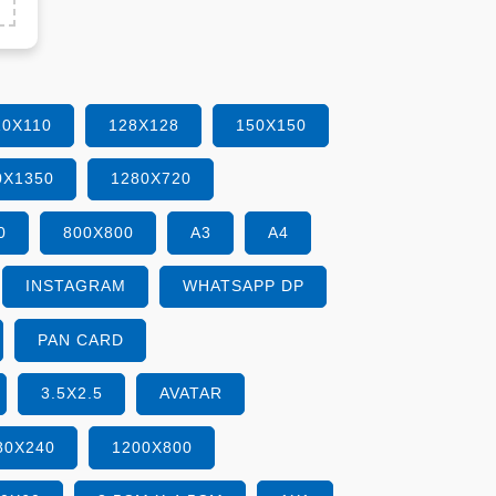
10X110
128X128
150X150
0X1350
1280X720
0
800X800
A3
A4
INSTAGRAM
WHATSAPP DP
PAN CARD
3.5X2.5
AVATAR
80X240
1200X800