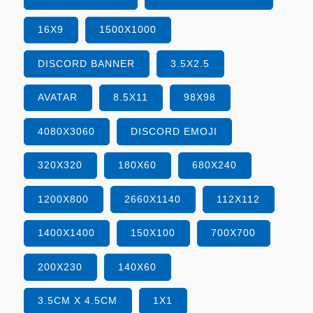
16X9
1500X1000
DISCORD BANNER
3.5X2.5
AVATAR
8.5X11
98X98
4080X3060
DISCORD EMOJI
320X320
180X60
680X240
1200X800
2660X1140
112X112
1400X1400
150X100
700X700
200X230
140X60
3.5CM X 4.5CM
1X1