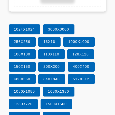
1024X1024
3000X3000
256X256
16X16
1000X1000
100X100
110X110
128X128
150X150
200X200
400X400
480X360
840X840
512X512
1080X1080
1080X1350
1280X720
1500X1500