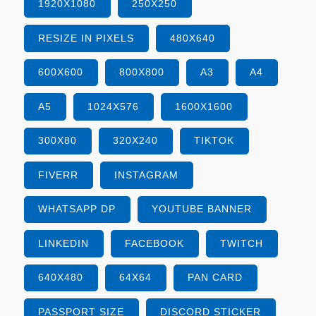
1920X1080
250X250
RESIZE IN PIXELS
480X640
600X600
800X800
A3
A4
A5
1024X576
1600X1600
300X80
320X240
TIKTOK
FIVERR
INSTAGRAM
WHATSAPP DP
YOUTUBE BANNER
LINKEDIN
FACEBOOK
TWITCH
640X480
64X64
PAN CARD
PASSPORT SIZE
DISCORD STICKER