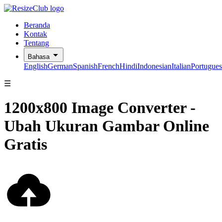
Beranda
Kontak
Tentang
Bahasa
English
German
Spanish
French
Hindi
Indonesian
Italian
Portugues
☰
1200x800 Image Converter -
Ubah Ukuran Gambar Online
Gratis