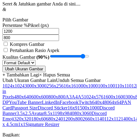
Seret & Jatuhkan gambar Anda di sini....
&
Pilih Gambar
Persentase %
Piksel (px)
Kompres Gambar
Pertahankan Rasio Aspek
Kualitas Gambar
(90%)
Ubah Ukuran Gambar
+
Tambahkan Lagi
× Hapus Semua
Ubah Ukuran Gambar Lain
Unduh Semua Gambar
1024x1024
3000x3000
256x256
16x16
1000x1000
100x100
110x110
12
in
Pixels
480x640
600x600
800x800
A3
A4
A5
1024x576
1600x1600
300x
DP
YouTube Banner
LinkedIn
Facebook
Twitch
640x480
64x64
PAN
Card
Passport Size
Discord Sticker
16x9
1500x1000
Discord
Banner
3.5x2.5
Avatar
8.5x11
98x98
4080x3060
Discord
Emoji
320x320
180x60
680x240
1200x800
2660x1140
112x112
1400x1
x 4.5cm
1x1
Signature Resizer
Bagikan: