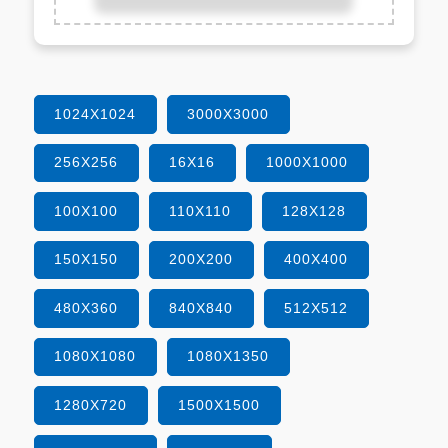
1024X1024
3000X3000
256X256
16X16
1000X1000
100X100
110X110
128X128
150X150
200X200
400X400
480X360
840X840
512X512
1080X1080
1080X1350
1280X720
1500X1500