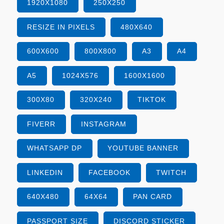
1920X1080
250X250
RESIZE IN PIXELS
480X640
600X600
800X800
A3
A4
A5
1024X576
1600X1600
300X80
320X240
TIKTOK
FIVERR
INSTAGRAM
WHATSAPP DP
YOUTUBE BANNER
LINKEDIN
FACEBOOK
TWITCH
640X480
64X64
PAN CARD
PASSPORT SIZE
DISCORD STICKER