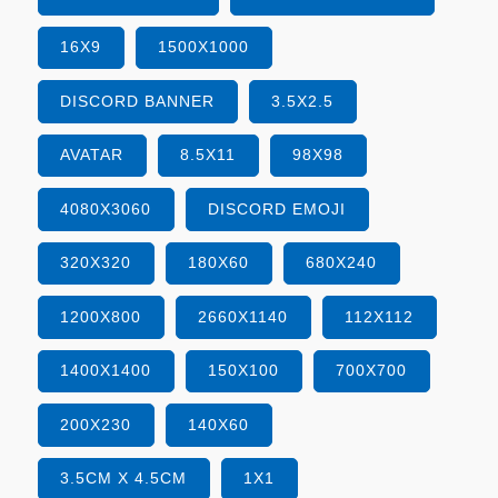
16X9
1500X1000
DISCORD BANNER
3.5X2.5
AVATAR
8.5X11
98X98
4080X3060
DISCORD EMOJI
320X320
180X60
680X240
1200X800
2660X1140
112X112
1400X1400
150X100
700X700
200X230
140X60
3.5CM X 4.5CM
1X1