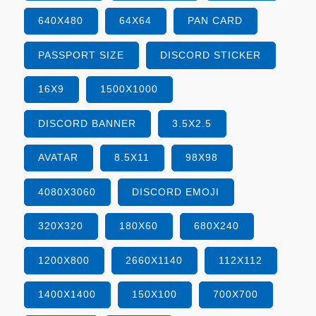
640X480
64X64
PAN CARD
PASSPORT SIZE
DISCORD STICKER
16X9
1500X1000
DISCORD BANNER
3.5X2.5
AVATAR
8.5X11
98X98
4080X3060
DISCORD EMOJI
320X320
180X60
680X240
1200X800
2660X1140
112X112
1400X1400
150X100
700X700