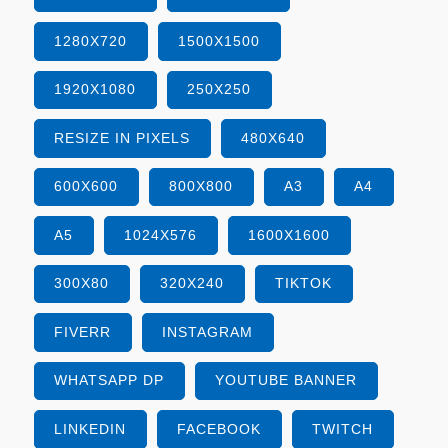
1280X720
1500X1500
1920X1080
250X250
RESIZE IN PIXELS
480X640
600X600
800X800
A3
A4
A5
1024X576
1600X1600
300X80
320X240
TIKTOK
FIVERR
INSTAGRAM
WHATSAPP DP
YOUTUBE BANNER
LINKEDIN
FACEBOOK
TWITCH