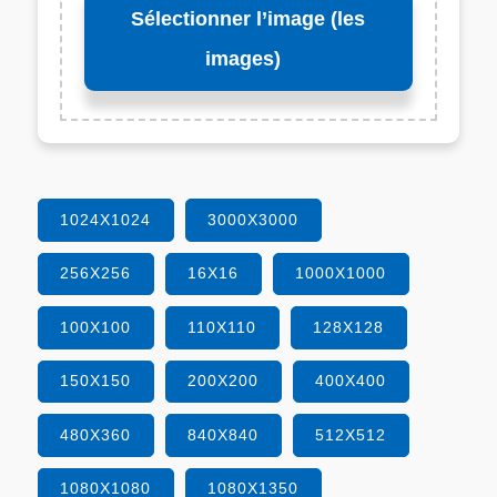
Sélectionner l’image (les
images)
1024X1024
3000X3000
256X256
16X16
1000X1000
100X100
110X110
128X128
150X150
200X200
400X400
480X360
840X840
512X512
1080X1080
1080X1350