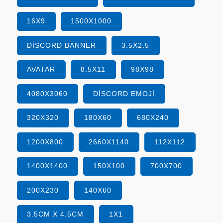
16X9
1500X1000
DISCORD BANNER
3.5X2.5
AVATAR
8.5X11
98X98
4080X3060
DISCORD EMOJI
320X320
180X60
680X240
1200X800
2660X1140
112X112
1400X1400
150X100
700X700
200X230
140X60
3.5CM X 4.5CM
1X1