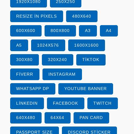
1920X1080
250X250
RESIZE IN PIXELS
480X640
600X600
800X800
A3
A4
A5
1024X576
1600X1600
300X80
320X240
TIKTOK
FIVERR
INSTAGRAM
WHATSAPP DP
YOUTUBE BANNER
LINKEDIN
FACEBOOK
TWITCH
640X480
64X64
PAN CARD
PASSPORT SIZE
DISCORD STICKER