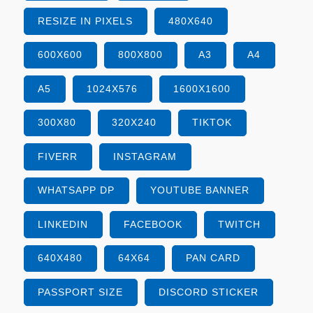
RESIZE IN PIXELS
480X640
600X600
800X800
A3
A4
A5
1024X576
1600X1600
300X80
320X240
TIKTOK
FIVERR
INSTAGRAM
WHATSAPP DP
YOUTUBE BANNER
LINKEDIN
FACEBOOK
TWITCH
640X480
64X64
PAN CARD
PASSPORT SIZE
DISCORD STICKER