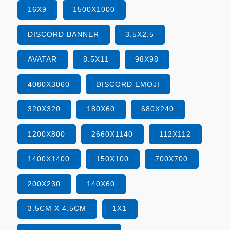
16X9
1500X1000
DISCORD BANNER
3.5X2.5
AVATAR
8.5X11
98X98
4080X3060
DISCORD EMOJI
320X320
180X60
680X240
1200X800
2660X1140
112X112
1400X1400
150X100
700X700
200X230
140X60
3.5CM X 4.5CM
1X1