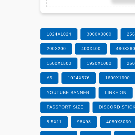
1024X1024
3000X3000
25
200X200
400X400
480X36
1500X1500
1920X1080
25
A5
1024X576
1600X1600
YOUTUBE BANNER
LINKEDIN
PASSPORT SIZE
DISCORD STIC
8.5X11
98X98
4080X3060