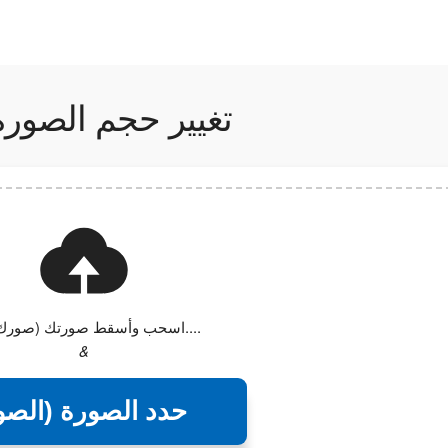
تغيير حجم الصورة إلى 150 × 
اسحب وأسقط صورتك (صورك) هنا....
&
حدد الصورة (الصو