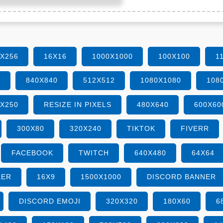
6X256
16X16
1000X1000
100X100
1
0
840X840
512X512
1080X1080
108
0X250
RESIZE IN PIXELS
480X640
600X60
300X80
320X240
TIKTOK
FIVERR
FACEBOOK
TWITCH
640X480
64X64
KER
16X9
1500X1000
DISCORD BANNER
DISCORD EMOJI
320X320
180X60
6