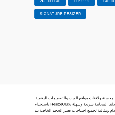
2660X1140
112X112
1400X
SIGNATURE RESIZER
 لإنشاء صور مصغرة محسنة ولافتات مواقع الويب والتصميمات الرقمية.
باستخدام ResizeClub، يمكنك بسهولة ضبط صورك على هذا الحجم المحدد مع الحفاظ على جودتها. أداتنا المجانية سريعة وسهلة