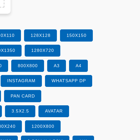
10X110
128X128
150X150
0X1350
1280X720
0
800X800
A3
A4
INSTAGRAM
WHATSAPP DP
PAN CARD
3.5X2.5
AVATAR
80X240
1200X800