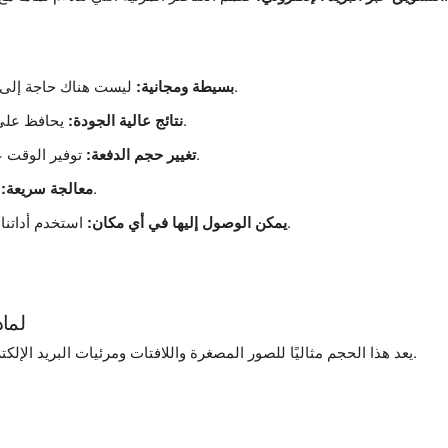
ليست هناك حاجة إلى خبرة فنية لتغيير حجم الصور إلى الأبعاد الدقيقة.
بسيطة ومجانية:
يحافظ على وضوح الصورة حتى بعد تغيير حجمها أو ضغطها.
نتائج عالية الجودة:
توفير الوقت عن طريق تغيير حجم صور متعددة في وقت واحد.
تغيير حجم الدفعة:
قم بالتحميل والضبط والتنزيل ببضع نقرات فقط.
معالجة سريعة:
استخدم أداتنا عبر الإنترنت من أي جهاز دون تنزيلات أو تثبيتات.
يمكن الوصول إليها في أي مكان:
لماذا
يعد هذا الحجم مثاليًا للصور المصغرة واللافتات ومرئيات البريد الإلكتروني نظرًا لأبعاده الصغيرة وأوقات التحميل السريعة.