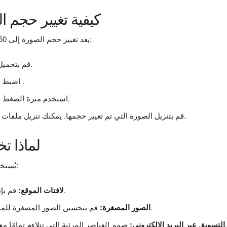
كيفية تغيير حجم الصور إلى 
يعد تغيير حجم الصورة إلى 150 × 100 أمرًا بسيطًا. وإليك كيف يمكنك القيام بذلك:
قم بتحميل الصورة التي ترغب في تغيير حجمها من جهازك.
.
100 بكسل
اضبط 
(اختياري) استخدم ميزة الضغط لتقليل حجم الملف دون فقدان الجودة.
قم بتنزيل الصورة التي تم تغيير حجمها. يمكنك تنزيل ملفات فردية أو معالجة صور متعددة دفعة واحدة للراحة.
لماذا تختار أبعا
يُستخدم حجم 150 × 100 بكسل على نطاق واسع من أجل:
قم بإنشاء لافتات مدمجة وملفتة للانتباه لمواقع الويب.
لافتات الموقع:
قم بتحسين الصور المصغرة للمدونات أو قوائم المنتجات أو المتاجر عبر الإنترنت.
الصور المصغرة:
ر المرئية التي تتلاءم تمامًا مع قوالب البريد الإلكتروني دون أن تكون ثقيلة جدًا.
التسويق عبر البريد الإلكتروني: