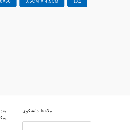
40X60
3.5CM X 4.5CM
1X1
ملاحظات/شكوى