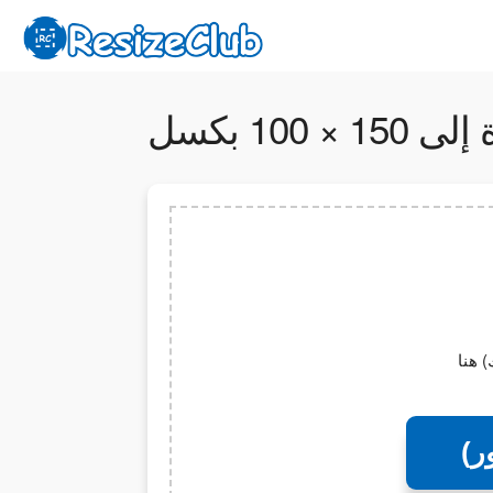
100 بكسل
ر)