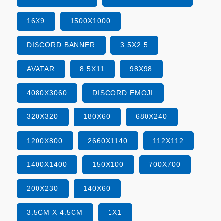
16X9
1500X1000
DISCORD BANNER
3.5X2.5
AVATAR
8.5X11
98X98
4080X3060
DISCORD EMOJI
320X320
180X60
680X240
1200X800
2660X1140
112X112
1400X1400
150X100
700X700
200X230
140X60
3.5CM X 4.5CM
1X1