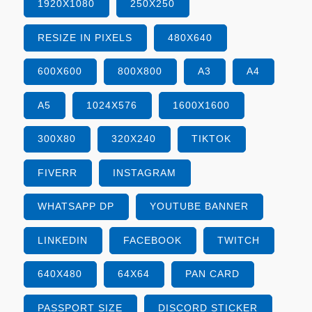
1920X1080
250X250
RESIZE IN PIXELS
480X640
600X600
800X800
A3
A4
A5
1024X576
1600X1600
300X80
320X240
TIKTOK
FIVERR
INSTAGRAM
WHATSAPP DP
YOUTUBE BANNER
LINKEDIN
FACEBOOK
TWITCH
640X480
64X64
PAN CARD
PASSPORT SIZE
DISCORD STICKER