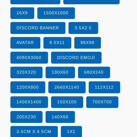
16X9
1500X1000
DISCORD BANNER
3.5X2.5
AVATAR
8.5X11
98X98
4080X3060
DISCORD EMOJI
320X320
180X60
680X240
1200X800
2660X1140
112X112
1400X1400
150X100
700X700
200X230
140X60
3.5CM X 4.5CM
1X1