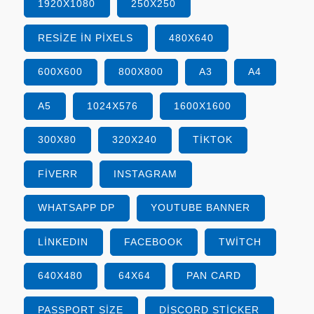
1920X1080
250X250
RESIZE IN PIXELS
480X640
600X600
800X800
A3
A4
A5
1024X576
1600X1600
300X80
320X240
TIKTOK
FIVERR
INSTAGRAM
WHATSAPP DP
YOUTUBE BANNER
LINKEDIN
FACEBOOK
TWITCH
640X480
64X64
PAN CARD
PASSPORT SIZE
DISCORD STICKER