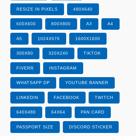
RESIZE IN PIXELS
480X640
600X600
800X800
A3
A4
A5
1024X576
1600X1600
300X80
320X240
TIKTOK
FIVERR
INSTAGRAM
WHATSAPP DP
YOUTUBE BANNER
LINKEDIN
FACEBOOK
TWITCH
640X480
64X64
PAN CARD
PASSPORT SIZE
DISCORD STICKER