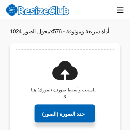
☰
محول الصور 1024x576 - أداة سريعة وموثوقة
اسحب وأسقط صورتك (صورك) هنا....
&
حدد الصورة (الصور)