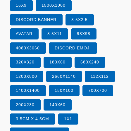
16X9
1500X1000
DISCORD BANNER
3.5X2.5
AVATAR
8.5X11
98X98
4080X3060
DISCORD EMOJI
320X320
180X60
680X240
1200X800
2660X1140
112X112
1400X1400
150X100
700X700
200X230
140X60
3.5CM X 4.5CM
1X1