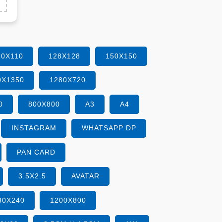
10X110
128X128
150X150
0X1350
1280X720
0
800X800
A3
A4
INSTAGRAM
WHATSAPP DP
PAN CARD
3.5X2.5
AVATAR
80X240
1200X800