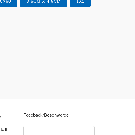
40X60
3.5CM X 4.5CM
1X1
,
Feedback/Beschwerde
ellt