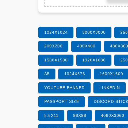
1024X1024
3000X3000
25
200X200
400X400
480X36
1500X1500
1920X1080
25
A5
1024X576
1600X1600
YOUTUBE BANNER
LINKEDIN
PASSPORT SIZE
DISCORD STIC
8.5X11
98X98
4080X3060