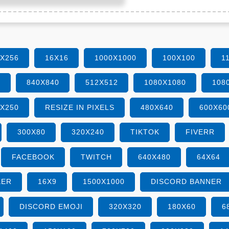
6X256
16X16
1000X1000
100X100
1
0
840X840
512X512
1080X1080
108
0X250
RESIZE IN PIXELS
480X640
600X60
300X80
320X240
TIKTOK
FIVERR
FACEBOOK
TWITCH
640X480
64X64
KER
16X9
1500X1000
DISCORD BANNER
DISCORD EMOJI
320X320
180X60
6