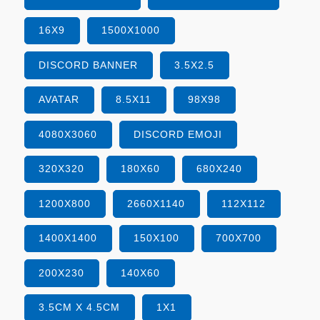
16X9
1500X1000
DISCORD BANNER
3.5X2.5
AVATAR
8.5X11
98X98
4080X3060
DISCORD EMOJI
320X320
180X60
680X240
1200X800
2660X1140
112X112
1400X1400
150X100
700X700
200X230
140X60
3.5CM X 4.5CM
1X1