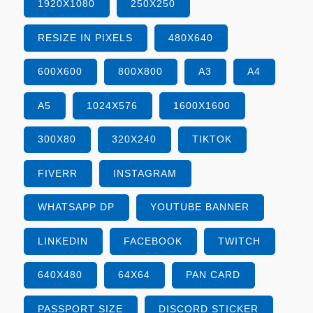
1920X1080
250X250
RESIZE IN PIXELS
480X640
600X600
800X800
A3
A4
A5
1024X576
1600X1600
300X80
320X240
TIKTOK
FIVERR
INSTAGRAM
WHATSAPP DP
YOUTUBE BANNER
LINKEDIN
FACEBOOK
TWITCH
640X480
64X64
PAN CARD
PASSPORT SIZE
DISCORD STICKER