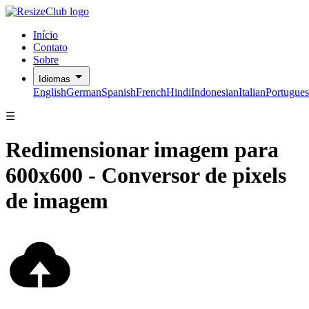
Início
Contato
Sobre
Idiomas
English
German
Spanish
French
Hindi
Indonesian
Italian
Portugues
☰
Redimensionar imagem para
600x600 - Conversor de pixels
de imagem