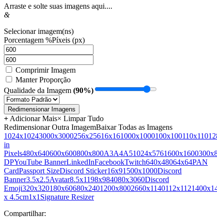
Arraste e solte suas imagens aqui....
&
Selecionar imagem(ns)
Porcentagem %
Píxeis (px)
Comprimir Imagem
Manter Proporção
Qualidade da Imagem
(90%)
Redimensionar Imagens
+
Adicionar Mais
× Limpar Tudo
Redimensionar Outra Imagem
Baixar Todas as Imagens
1024x1024
3000x3000
256x256
16x16
1000x1000
100x100
110x110
12
in
Pixels
480x640
600x600
800x800
A3
A4
A5
1024x576
1600x1600
300x
DP
YouTube Banner
LinkedIn
Facebook
Twitch
640x480
64x64
PAN
Card
Passport Size
Discord Sticker
16x9
1500x1000
Discord
Banner
3.5x2.5
Avatar
8.5x11
98x98
4080x3060
Discord
Emoji
320x320
180x60
680x240
1200x800
2660x1140
112x112
1400x1
x 4.5cm
1x1
Signature Resizer
Compartilhar: