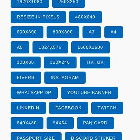
1920X1080
250X250
RESIZE IN PIXELS
480X640
600X600
800X800
A3
A4
A5
1024X576
1600X1600
300X80
320X240
TIKTOK
FIVERR
INSTAGRAM
WHATSAPP DP
YOUTUBE BANNER
LINKEDIN
FACEBOOK
TWITCH
640X480
64X64
PAN CARD
PASSPORT SIZE
DISCORD STICKER