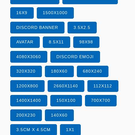
16X9
1500X1000
DISCORD BANNER
3.5X2.5
AVATAR
8.5X11
98X98
4080X3060
DISCORD EMOJI
320X320
180X60
680X240
1200X800
2660X1140
112X112
1400X1400
150X100
700X700
200X230
140X60
3.5CM X 4.5CM
1X1