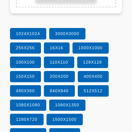
1024X1024
3000X3000
256X256
16X16
1000X1000
100X100
110X110
128X128
150X150
200X200
400X400
480X360
840X840
512X512
1080X1080
1080X1350
1280X720
1500X1500