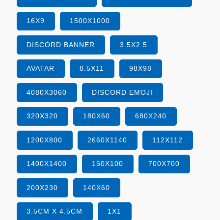
16X9
1500X1000
DISCORD BANNER
3.5X2.5
AVATAR
8.5X11
98X98
4080X3060
DISCORD EMOJI
320X320
180X60
680X240
1200X800
2660X1140
112X112
1400X1400
150X100
700X700
200X230
140X60
3.5CM X 4.5CM
1X1