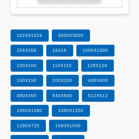
1024X1024
3000X3000
256X256
16X16
1000X1000
100X100
110X110
128X128
150X150
200X200
400X400
480X360
840X840
512X512
1080X1080
1080X1350
1280X720
1500X1500