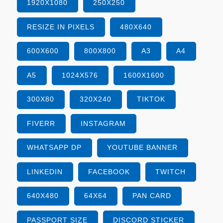
1920X1080
250X250
RESIZE IN PIXELS
480X640
600X600
800X800
A3
A4
A5
1024X576
1600X1600
300X80
320X240
TIKTOK
FIVERR
INSTAGRAM
WHATSAPP DP
YOUTUBE BANNER
LINKEDIN
FACEBOOK
TWITCH
640X480
64X64
PAN CARD
PASSPORT SIZE
DISCORD STICKER