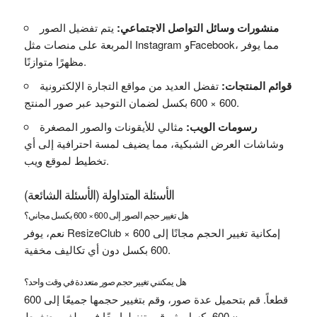
منشورات وسائل التواصل الاجتماعي:
يتم تفضيل الصور
المربعة على منصات مثل Instagram وFacebook، مما يوفر
مظهرًا متوازنًا.
قوائم المنتجات:
تفضل العديد من مواقع التجارة الإلكترونية
600 × 600 بكسل لضمان التوحيد عبر صور المنتج.
رسومات الويب:
مثالي للأيقونات والصور المصغرة
وشاشات العرض الشبكية، مما يضيف لمسة احترافية إلى أي
تخطيط لموقع ويب.
الأسئلة المتداولة (الأسئلة الشائعة)
هل تغيير حجم الصور إلى 600 × 600 بكسل مجاني؟
نعم، يوفر ResizeClub إمكانية تغيير الحجم مجانًا إلى 600 ×
600 بكسل دون أي تكاليف مخفية.
هل يمكنني تغيير حجم صور متعددة في وقت واحد؟
قطعاً. قم بتحميل عدة صور، وقم بتغيير حجمها جميعًا إلى 600
× 600 بكسل، ثم قم بتنزيلها معًا في ملف مضغوط.