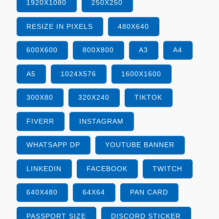
1920X1080
250X250
RESIZE IN PIXELS
480X640
600X600
800X800
A3
A4
A5
1024X576
1600X1600
300X80
320X240
TIKTOK
FIVERR
INSTAGRAM
WHATSAPP DP
YOUTUBE BANNER
LINKEDIN
FACEBOOK
TWITCH
640X480
64X64
PAN CARD
PASSPORT SIZE
DISCORD STICKER