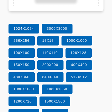
1024X1024
3000X3000
256X256
16X16
1000X1000
100X100
110X110
128X128
150X150
200X200
400X400
480X360
840X840
512X512
1080X1080
1080X1350
1280X720
1500X1500