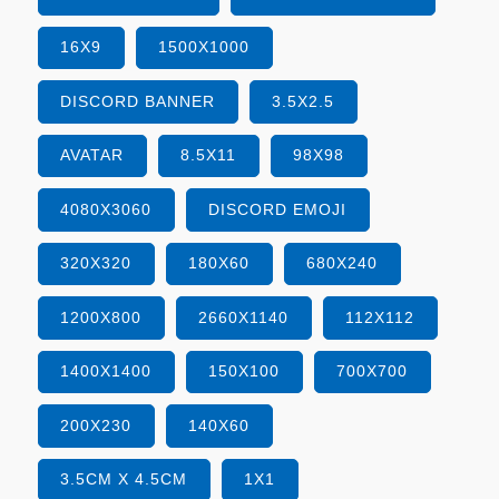
16X9
1500X1000
DISCORD BANNER
3.5X2.5
AVATAR
8.5X11
98X98
4080X3060
DISCORD EMOJI
320X320
180X60
680X240
1200X800
2660X1140
112X112
1400X1400
150X100
700X700
200X230
140X60
3.5CM X 4.5CM
1X1