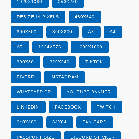
1920X1080
250X250
RESIZE IN PIXELS
480X640
600X600
800X800
A3
A4
A5
1024X576
1600X1600
300X80
320X240
TIKTOK
FIVERR
INSTAGRAM
WHATSAPP DP
YOUTUBE BANNER
LINKEDIN
FACEBOOK
TWITCH
640X480
64X64
PAN CARD
PASSPORT SIZE
DISCORD STICKER