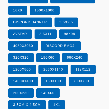
16X9
1500X1000
DISCORD BANNER
3.5X2.5
AVATAR
8.5X11
98X98
4080X3060
DISCORD EMOJI
320X320
180X60
680X240
1200X800
2660X1140
112X112
1400X1400
150X100
700X700
200X230
140X60
3.5CM X 4.5CM
1X1