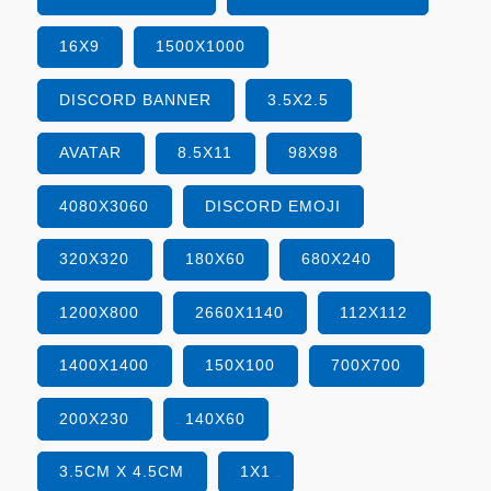
16X9
1500X1000
DISCORD BANNER
3.5X2.5
AVATAR
8.5X11
98X98
4080X3060
DISCORD EMOJI
320X320
180X60
680X240
1200X800
2660X1140
112X112
1400X1400
150X100
700X700
200X230
140X60
3.5CM X 4.5CM
1X1