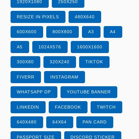
1920X1080
250X250
RESIZE IN PIXELS
480X640
600X600
800X800
A3
A4
A5
1024X576
1600X1600
300X80
320X240
TIKTOK
FIVERR
INSTAGRAM
WHATSAPP DP
YOUTUBE BANNER
LINKEDIN
FACEBOOK
TWITCH
640X480
64X64
PAN CARD
PASSPORT SIZE
DISCORD STICKER