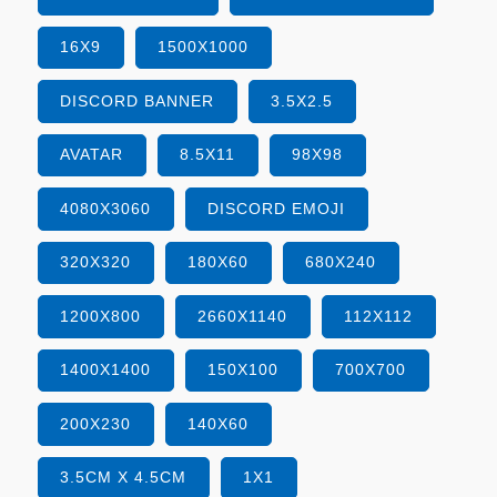
16X9
1500X1000
DISCORD BANNER
3.5X2.5
AVATAR
8.5X11
98X98
4080X3060
DISCORD EMOJI
320X320
180X60
680X240
1200X800
2660X1140
112X112
1400X1400
150X100
700X700
200X230
140X60
3.5CM X 4.5CM
1X1