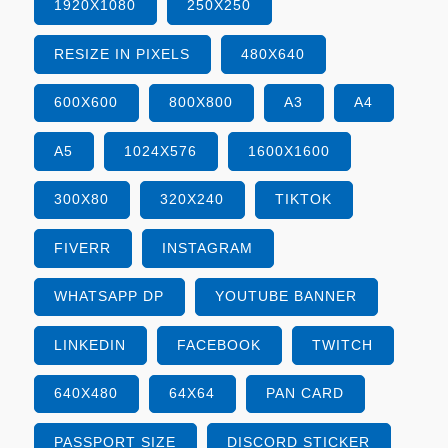
1920X1080
250X250
RESIZE IN PIXELS
480X640
600X600
800X800
A3
A4
A5
1024X576
1600X1600
300X80
320X240
TIKTOK
FIVERR
INSTAGRAM
WHATSAPP DP
YOUTUBE BANNER
LINKEDIN
FACEBOOK
TWITCH
640X480
64X64
PAN CARD
PASSPORT SIZE
DISCORD STICKER