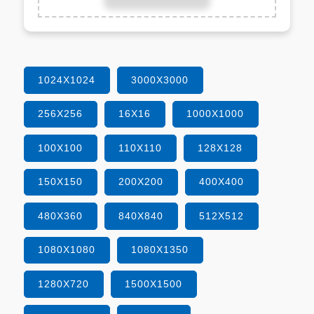
1024X1024
3000X3000
256X256
16X16
1000X1000
100X100
110X110
128X128
150X150
200X200
400X400
480X360
840X840
512X512
1080X1080
1080X1350
1280X720
1500X1500