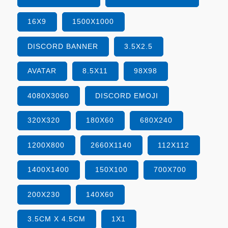
16X9
1500X1000
DISCORD BANNER
3.5X2.5
AVATAR
8.5X11
98X98
4080X3060
DISCORD EMOJI
320X320
180X60
680X240
1200X800
2660X1140
112X112
1400X1400
150X100
700X700
200X230
140X60
3.5CM X 4.5CM
1X1