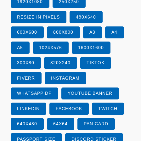
1920X1080
250X250
RESIZE IN PIXELS
480X640
600X600
800X800
A3
A4
A5
1024X576
1600X1600
300X80
320X240
TIKTOK
FIVERR
INSTAGRAM
WHATSAPP DP
YOUTUBE BANNER
LINKEDIN
FACEBOOK
TWITCH
640X480
64X64
PAN CARD
PASSPORT SIZE
DISCORD STICKER