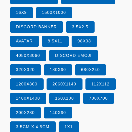
16X9
1500X1000
DISCORD BANNER
3.5X2.5
AVATAR
8.5X11
98X98
4080X3060
DISCORD EMOJI
320X320
180X60
680X240
1200X800
2660X1140
112X112
1400X1400
150X100
700X700
200X230
140X60
3.5CM X 4.5CM
1X1