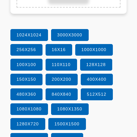
1024X1024
3000X3000
256X256
16X16
1000X1000
100X100
110X110
128X128
150X150
200X200
400X400
480X360
840X840
512X512
1080X1080
1080X1350
1280X720
1500X1500