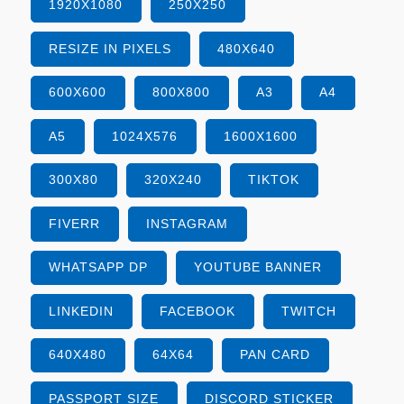
1920X1080
250X250
RESIZE IN PIXELS
480X640
600X600
800X800
A3
A4
A5
1024X576
1600X1600
300X80
320X240
TIKTOK
FIVERR
INSTAGRAM
WHATSAPP DP
YOUTUBE BANNER
LINKEDIN
FACEBOOK
TWITCH
640X480
64X64
PAN CARD
PASSPORT SIZE
DISCORD STICKER