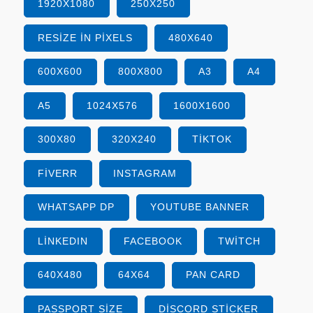
1920X1080
250X250
RESIZE IN PIXELS
480X640
600X600
800X800
A3
A4
A5
1024X576
1600X1600
300X80
320X240
TIKTOK
FIVERR
INSTAGRAM
WHATSAPP DP
YOUTUBE BANNER
LINKEDIN
FACEBOOK
TWITCH
640X480
64X64
PAN CARD
PASSPORT SIZE
DISCORD STICKER