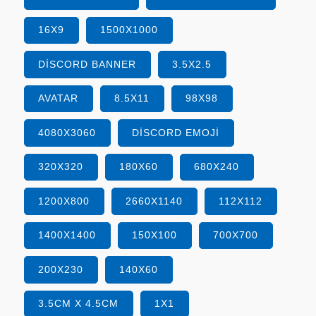
16X9
1500X1000
DISCORD BANNER
3.5X2.5
AVATAR
8.5X11
98X98
4080X3060
DISCORD EMOJI
320X320
180X60
680X240
1200X800
2660X1140
112X112
1400X1400
150X100
700X700
200X230
140X60
3.5CM X 4.5CM
1X1