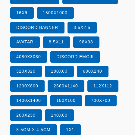
16X9
1500X1000
DISCORD BANNER
3.5X2.5
AVATAR
8.5X11
98X98
4080X3060
DISCORD EMOJI
320X320
180X60
680X240
1200X800
2660X1140
112X112
1400X1400
150X100
700X700
200X230
140X60
3.5CM X 4.5CM
1X1