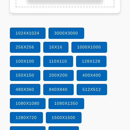
1024X1024
3000X3000
256X256
16X16
1000X1000
100X100
110X110
128X128
150X150
200X200
400X400
480X360
840X840
512X512
1080X1080
1080X1350
1280X720
1500X1500