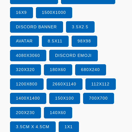
16X9
1500X1000
DISCORD BANNER
3.5X2.5
AVATAR
8.5X11
98X98
4080X3060
DISCORD EMOJI
320X320
180X60
680X240
1200X800
2660X1140
112X112
1400X1400
150X100
700X700
200X230
140X60
3.5CM X 4.5CM
1X1