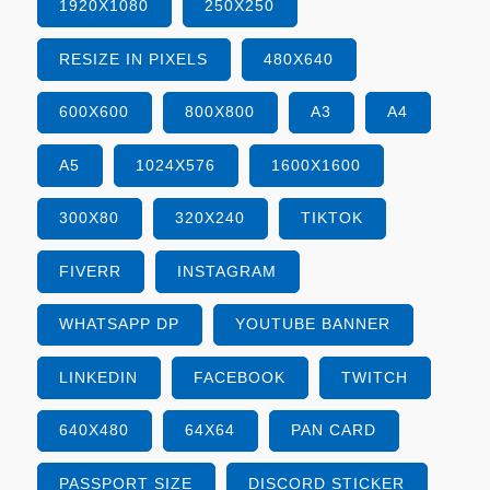
1920X1080
250X250
RESIZE IN PIXELS
480X640
600X600
800X800
A3
A4
A5
1024X576
1600X1600
300X80
320X240
TIKTOK
FIVERR
INSTAGRAM
WHATSAPP DP
YOUTUBE BANNER
LINKEDIN
FACEBOOK
TWITCH
640X480
64X64
PAN CARD
PASSPORT SIZE
DISCORD STICKER