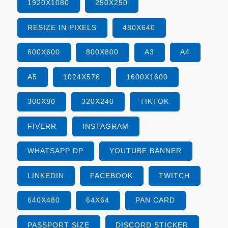
1920X1080
250X250
RESIZE IN PIXELS
480X640
600X600
800X800
A3
A4
A5
1024X576
1600X1600
300X80
320X240
TIKTOK
FIVERR
INSTAGRAM
WHATSAPP DP
YOUTUBE BANNER
LINKEDIN
FACEBOOK
TWITCH
640X480
64X64
PAN CARD
PASSPORT SIZE
DISCORD STICKER