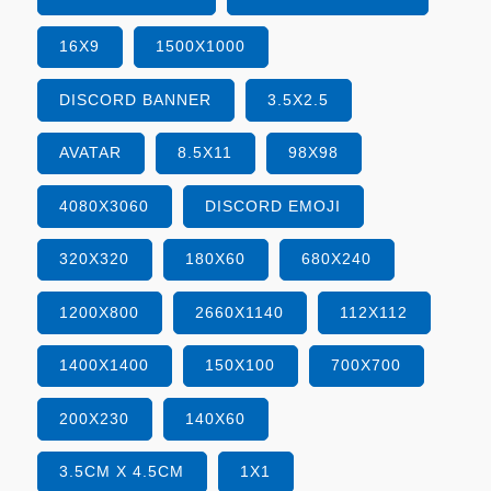
16X9
1500X1000
DISCORD BANNER
3.5X2.5
AVATAR
8.5X11
98X98
4080X3060
DISCORD EMOJI
320X320
180X60
680X240
1200X800
2660X1140
112X112
1400X1400
150X100
700X700
200X230
140X60
3.5CM X 4.5CM
1X1