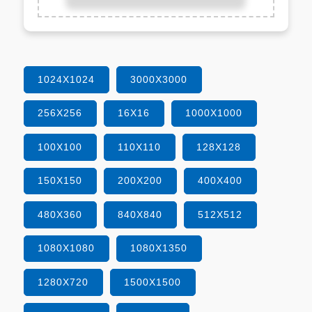
1024X1024
3000X3000
256X256
16X16
1000X1000
100X100
110X110
128X128
150X150
200X200
400X400
480X360
840X840
512X512
1080X1080
1080X1350
1280X720
1500X1500