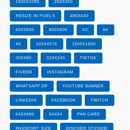
1920X1080
250X250
RESIZE IN PIXELS
480X640
600X600
800X800
A3
A4
A5
1024X576
1600X1600
300X80
320X240
TIKTOK
FIVERR
INSTAGRAM
WHATSAPP DP
YOUTUBE BANNER
LINKEDIN
FACEBOOK
TWITCH
640X480
64X64
PAN CARD
PASSPORT SIZE
DISCORD STICKER