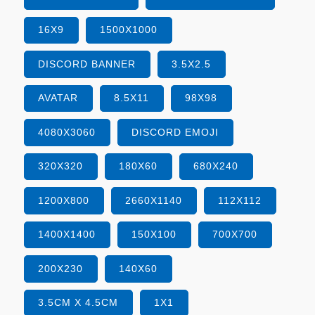
16X9
1500X1000
DISCORD BANNER
3.5X2.5
AVATAR
8.5X11
98X98
4080X3060
DISCORD EMOJI
320X320
180X60
680X240
1200X800
2660X1140
112X112
1400X1400
150X100
700X700
200X230
140X60
3.5CM X 4.5CM
1X1