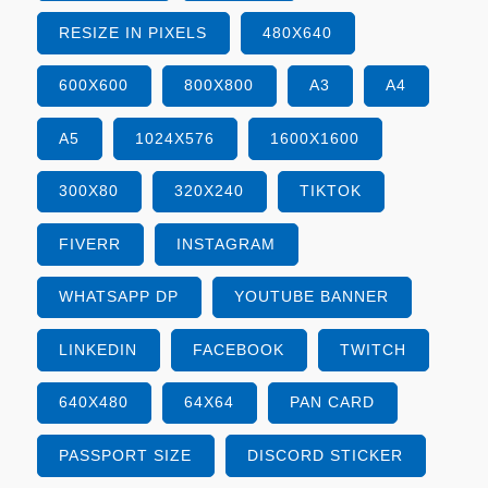
RESIZE IN PIXELS
480X640
600X600
800X800
A3
A4
A5
1024X576
1600X1600
300X80
320X240
TIKTOK
FIVERR
INSTAGRAM
WHATSAPP DP
YOUTUBE BANNER
LINKEDIN
FACEBOOK
TWITCH
640X480
64X64
PAN CARD
PASSPORT SIZE
DISCORD STICKER