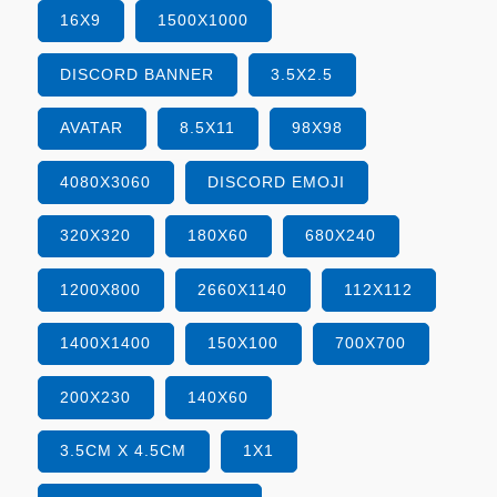
16X9
1500X1000
DISCORD BANNER
3.5X2.5
AVATAR
8.5X11
98X98
4080X3060
DISCORD EMOJI
320X320
180X60
680X240
1200X800
2660X1140
112X112
1400X1400
150X100
700X700
200X230
140X60
3.5CM X 4.5CM
1X1