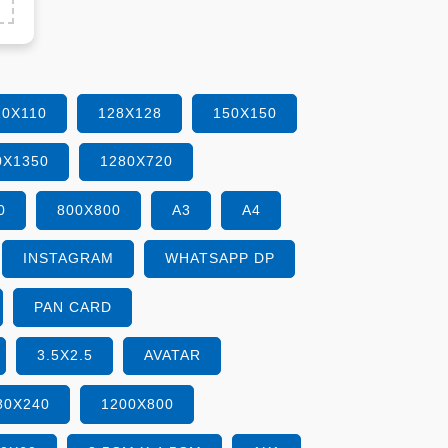
10X110
128X128
150X150
0X1350
1280X720
0
800X800
A3
A4
INSTAGRAM
WHATSAPP DP
PAN CARD
3.5X2.5
AVATAR
80X240
1200X800