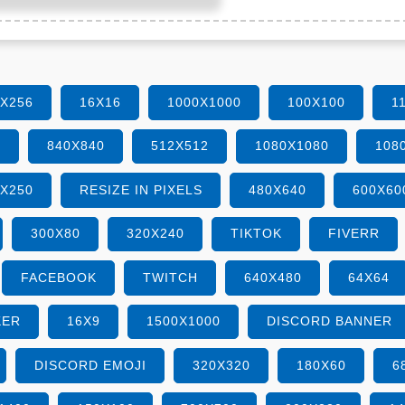
6X256
16X16
1000X1000
100X100
1
0
840X840
512X512
1080X1080
108
0X250
RESIZE IN PIXELS
480X640
600X60
300X80
320X240
TIKTOK
FIVERR
FACEBOOK
TWITCH
640X480
64X64
KER
16X9
1500X1000
DISCORD BANNER
DISCORD EMOJI
320X320
180X60
6