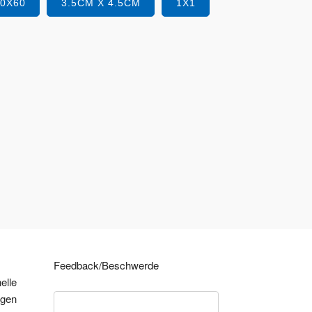
40X60
3.5CM X 4.5CM
1X1
Feedback/Beschwerde
elle
ngen