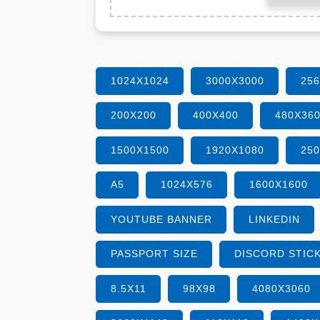
1024X1024
3000X3000
25
200X200
400X400
480X36
1500X1500
1920X1080
25
A5
1024X576
1600X1600
YOUTUBE BANNER
LINKEDIN
PASSPORT SIZE
DISCORD STIC
8.5X11
98X98
4080X3060