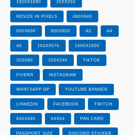
1920X1080
250X250
RESIZE IN PIXELS
480X640
600X600
800X800
A3
A4
A5
1024X576
1600X1600
300X80
320X240
TIKTOK
FIVERR
INSTAGRAM
WHATSAPP DP
YOUTUBE BANNER
LINKEDIN
FACEBOOK
TWITCH
640X480
64X64
PAN CARD
PASSPORT SIZE
DISCORD STICKER