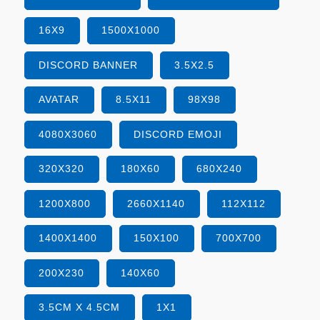
16X9
1500X1000
DISCORD BANNER
3.5X2.5
AVATAR
8.5X11
98X98
4080X3060
DISCORD EMOJI
320X320
180X60
680X240
1200X800
2660X1140
112X112
1400X1400
150X100
700X700
200X230
140X60
3.5CM X 4.5CM
1X1