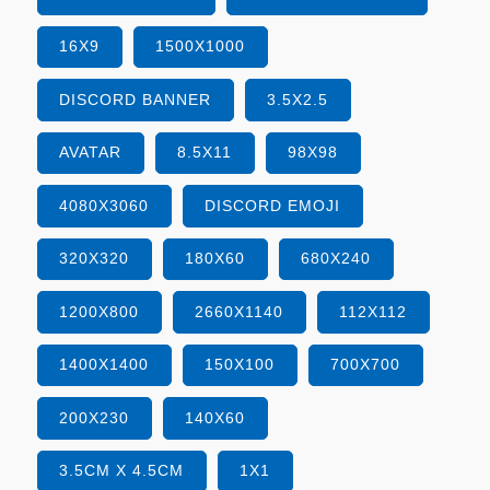
16X9
1500X1000
DISCORD BANNER
3.5X2.5
AVATAR
8.5X11
98X98
4080X3060
DISCORD EMOJI
320X320
180X60
680X240
1200X800
2660X1140
112X112
1400X1400
150X100
700X700
200X230
140X60
3.5CM X 4.5CM
1X1