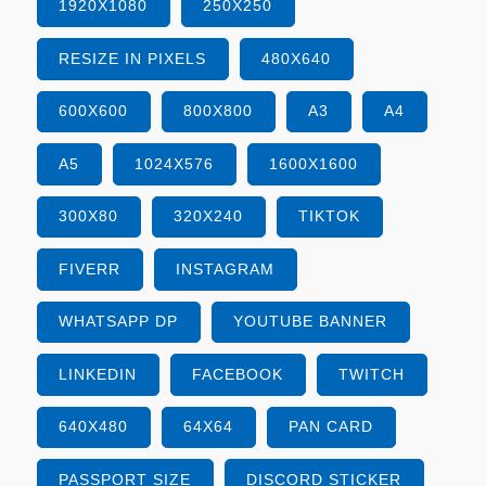
1920X1080
250X250
RESIZE IN PIXELS
480X640
600X600
800X800
A3
A4
A5
1024X576
1600X1600
300X80
320X240
TIKTOK
FIVERR
INSTAGRAM
WHATSAPP DP
YOUTUBE BANNER
LINKEDIN
FACEBOOK
TWITCH
640X480
64X64
PAN CARD
PASSPORT SIZE
DISCORD STICKER