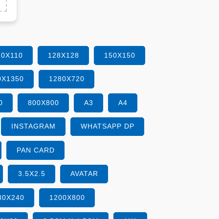
10X110
128X128
150X150
0X1350
1280X720
0
800X800
A3
A4
INSTAGRAM
WHATSAPP DP
PAN CARD
3.5X2.5
AVATAR
80X240
1200X800