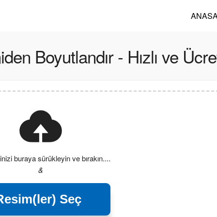
ANASA
en Boyutlandır - Hızlı ve Ücre
nizi buraya sürükleyin ve bırakın....
&
Resim(ler) Seç