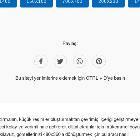
1400
150X100
700X700
200X230
1
Paylaş:
Bu siteyi yer imlerine eklemek için CTRL + D'ye basın
ırmanın, küçük resimler oluşturmaktan çevrimiçi içeriği geliştirmeye
ci kolay ve verimli hale getirerek dijital ekranlar için mükemmel boyu
 kılavuz, görsellerinizi 480x360'a dönüştürmek için bu aracı nasıl