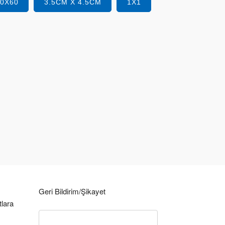
40X60
3.5CM X 4.5CM
1X1
Geri Bildirim/Şikayet
tlara