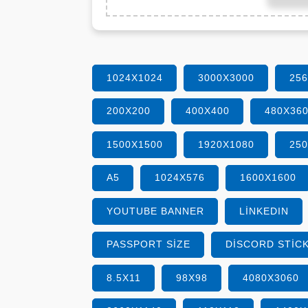
1024X1024
3000X3000
25
200X200
400X400
480X36
1500X1500
1920X1080
25
A5
1024X576
1600X1600
YOUTUBE BANNER
LINKEDIN
PASSPORT SIZE
DISCORD STIC
8.5X11
98X98
4080X3060