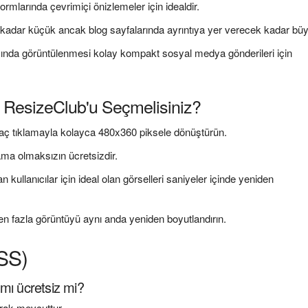
ormlarında çevrimiçi önizlemeler için idealdir.
k kadar küçük ancak blog sayfalarında ayrıntıya yer verecek kadar bü
sında görüntülenmesi kolay kompakt sosyal medya gönderileri için
ResizeClub'u Seçmelisiniz?
kaç tıklamayla kolayca 480x360 piksele dönüştürün.
lama olmaksızın ücretsizdir.
n kullanıcılar için ideal olan görselleri saniyeler içinde yeniden
rden fazla görüntüyü aynı anda yeniden boyutlandırın.
SSS)
mı ücretsiz mi?
arak mevcuttur.