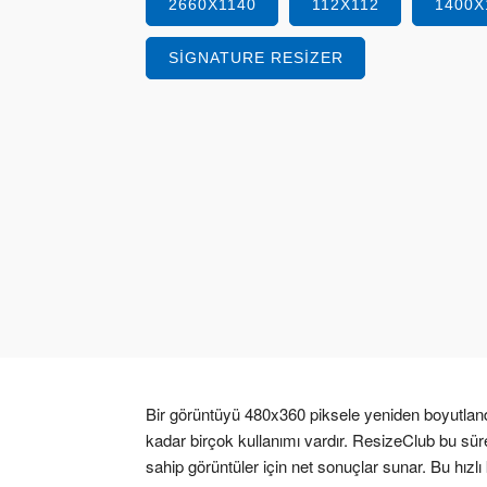
2660X1140
112X112
1400X
SIGNATURE RESIZER
Bir görüntüyü 480x360 piksele yeniden boyutland
kadar birçok kullanımı vardır. ResizeClub bu süre
sahip görüntüler için net sonuçlar sunar. Bu hızlı