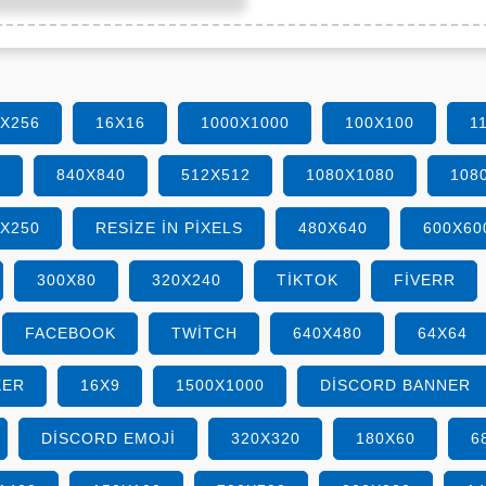
6X256
16X16
1000X1000
100X100
1
0
840X840
512X512
1080X1080
108
0X250
RESIZE IN PIXELS
480X640
600X60
300X80
320X240
TIKTOK
FIVERR
FACEBOOK
TWITCH
640X480
64X64
KER
16X9
1500X1000
DISCORD BANNER
DISCORD EMOJI
320X320
180X60
6