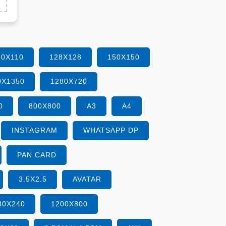
10X110
128X128
150X150
0X1350
1280X720
0
800X800
A3
A4
INSTAGRAM
WHATSAPP DP
PAN CARD
3.5X2.5
AVATAR
80X240
1200X800