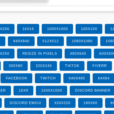
6X256
16X16
1000X1000
100X100
1
0
840X840
512X512
1080X1080
108
0X250
RESIZE IN PIXELS
480X640
600X60
300X80
320X240
TIKTOK
FIVERR
FACEBOOK
TWITCH
640X480
64X64
KER
16X9
1500X1000
DISCORD BANNER
DISCORD EMOJI
320X320
180X60
6