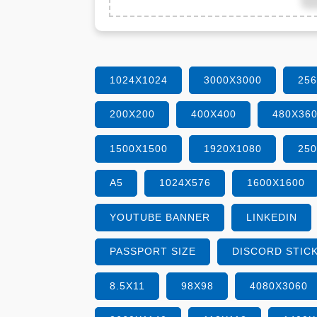
1024X1024
3000X3000
25
200X200
400X400
480X36
1500X1500
1920X1080
25
A5
1024X576
1600X1600
YOUTUBE BANNER
LINKEDIN
PASSPORT SIZE
DISCORD STIC
8.5X11
98X98
4080X3060