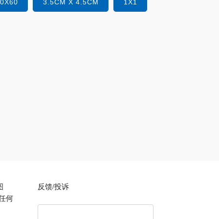
40X60
3.5CM X 4.5CM
1X1
图
反馈/投诉
在任何