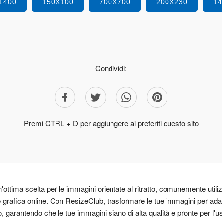
1400
150X100
700X700
200X230
1
Condividi:
Premi CTRL + D per aggiungere ai preferiti questo sito
ottima scelta per le immagini orientate al ritratto, comunemente utili
 e grafica online. Con ResizeClub, trasformare le tue immagini per adat
o, garantendo che le tue immagini siano di alta qualità e pronte per l'u