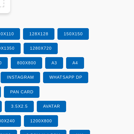
10X110
128X128
150X150
0X1350
1280X720
0
800X800
A3
A4
INSTAGRAM
WHATSAPP DP
PAN CARD
3.5X2.5
AVATAR
80X240
1200X800