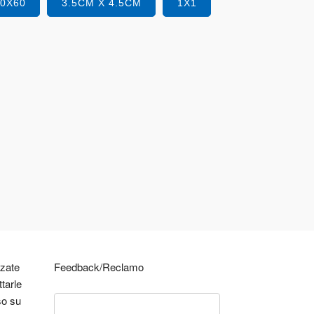
40X60
3.5CM X 4.5CM
1X1
zzate
Feedback/Reclamo
tarle
so su