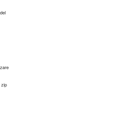
 del
zzare
 zip