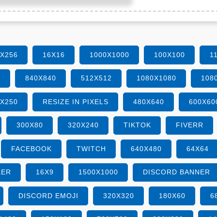
6X256
16X16
1000X1000
100X100
1
0
840X840
512X512
1080X1080
108
0X250
RESIZE IN PIXELS
480X640
600X60
300X80
320X240
TIKTOK
FIVERR
FACEBOOK
TWITCH
640X480
64X64
KER
16X9
1500X1000
DISCORD BANNER
DISCORD EMOJI
320X320
180X60
6