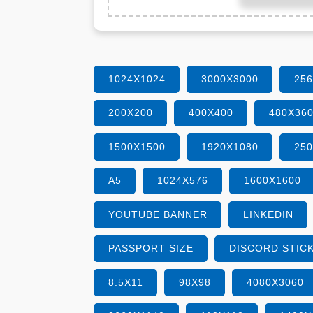
1024X1024
3000X3000
25
200X200
400X400
480X36
1500X1500
1920X1080
25
A5
1024X576
1600X1600
YOUTUBE BANNER
LINKEDIN
PASSPORT SIZE
DISCORD STIC
8.5X11
98X98
4080X3060