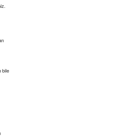
iz.
rı
 bile
ı