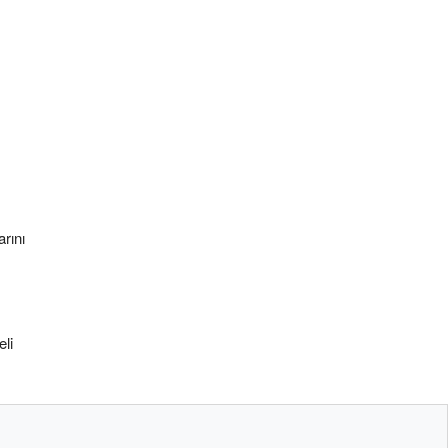
rını
eli