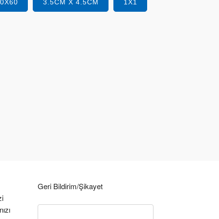
40X60
3.5CM X 4.5CM
1X1
Geri Bildirim/Şikayet
zi
nızı