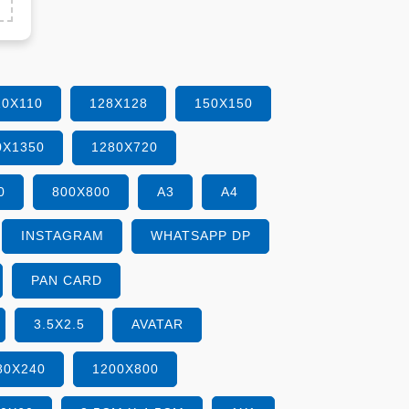
10X110
128X128
150X150
0X1350
1280X720
0
800X800
A3
A4
INSTAGRAM
WHATSAPP DP
PAN CARD
3.5X2.5
AVATAR
80X240
1200X800