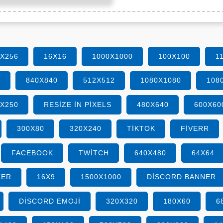
6X256
16X16
1000X1000
100X100
1
0
840X840
512X512
1080X1080
108
0X250
RESIZE IN PIXELS
480X640
600X60
300X80
320X240
TIKTOK
FIVERR
FACEBOOK
TWITCH
640X480
64X64
KER
16X9
1500X1000
DISCORD BANNER
DISCORD EMOJI
320X320
180X60
6