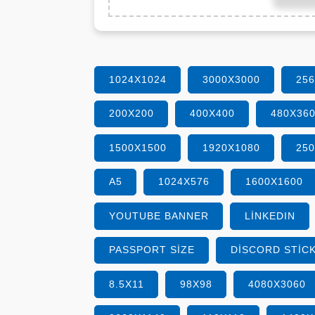
1024X1024
3000X3000
25
200X200
400X400
480X36
1500X1500
1920X1080
25
A5
1024X576
1600X1600
YOUTUBE BANNER
LINKEDIN
PASSPORT SIZE
DISCORD STIC
8.5X11
98X98
4080X3060