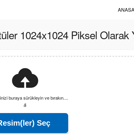
ANASA
üler 1024x1024 Piksel Olarak Y
nizi buraya sürükleyin ve bırakın....
&
Resim(ler) Seç