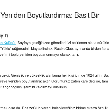
Yeniden Boyutlandırma: Basit Bir
ayın
ma Kulübü
. Sayfaya geldiğinizde görsellerinizi belirlenen alana sürükl
"Yükle" düğmesini tıklayabilirsiniz. ResizeClub, aynı anda birden fazl
erimli toplu yeniden boyutlandırmaya olanak tanır.
di. Genişlik ve yükseklik alanlarına her ikisi için de 1024 girin. Bu,
reye yeniden boyutlandıracaktır. Görüntünüz zaten kare değilse, tam 
" seçeneğinin işaretini kaldırmayı düşünün.
ak olsa da, ResizeClub yararlı bulabileceğiniz birkaç ekstra özellik