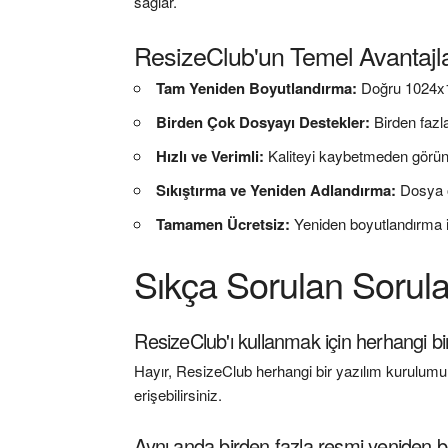
sağlar.
ResizeClub'un Temel Avantajla
Tam Yeniden Boyutlandırma:
Doğru 1024x1
Birden Çok Dosyayı Destekler:
Birden fazl
Hızlı ve Verimli:
Kaliteyi kaybetmeden görünt
Sıkıştırma ve Yeniden Adlandırma:
Dosya o
Tamamen Ücretsiz:
Yeniden boyutlandırma i
Sıkça Sorulan Sorul
ResizeClub'ı kullanmak için herhangi 
Hayır, ResizeClub herhangi bir yazılım kurulumu 
erişebilirsiniz.
Aynı anda birden fazla resmi yeniden bo