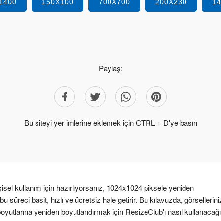
1400
150X100
700X700
200X230
1
Paylaş:
Bu siteyi yer imlerine eklemek için CTRL + D'ye basın
isel kullanım için hazırlıyorsanız, 1024x1024 piksele yeniden
 süreci basit, hızlı ve ücretsiz hale getirir. Bu kılavuzda, görsellerini
tlarına yeniden boyutlandırmak için ResizeClub'ı nasıl kullanacağı