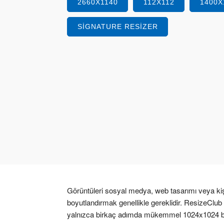
2660X1140
112X112
1400X
SIGNATURE RESIZER
Görüntüleri sosyal medya, web tasarımı veya kiş
boyutlandırmak genellikle gereklidir. ResizeClub bu
yalnızca birkaç adımda mükemmel 1024x1024 boyu