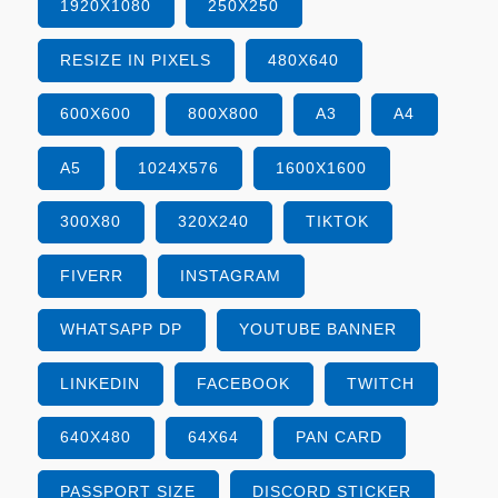
1920X1080
250X250
RESIZE IN PIXELS
480X640
600X600
800X800
A3
A4
A5
1024X576
1600X1600
300X80
320X240
TIKTOK
FIVERR
INSTAGRAM
WHATSAPP DP
YOUTUBE BANNER
LINKEDIN
FACEBOOK
TWITCH
640X480
64X64
PAN CARD
PASSPORT SIZE
DISCORD STICKER