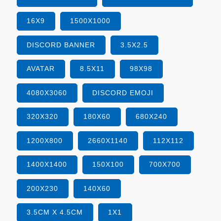
16X9
1500X1000
DISCORD BANNER
3.5X2.5
AVATAR
8.5X11
98X98
4080X3060
DISCORD EMOJI
320X320
180X60
680X240
1200X800
2660X1140
112X112
1400X1400
150X100
700X700
200X230
140X60
3.5CM X 4.5CM
1X1