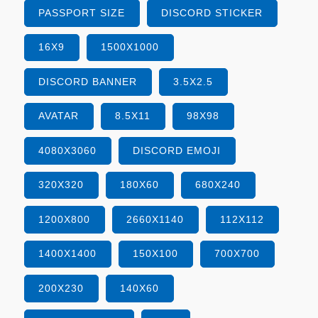
PASSPORT SIZE
DISCORD STICKER
16X9
1500X1000
DISCORD BANNER
3.5X2.5
AVATAR
8.5X11
98X98
4080X3060
DISCORD EMOJI
320X320
180X60
680X240
1200X800
2660X1140
112X112
1400X1400
150X100
700X700
200X230
140X60