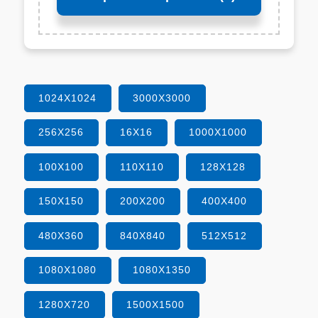
1024X1024
3000X3000
256X256
16X16
1000X1000
100X100
110X110
128X128
150X150
200X200
400X400
480X360
840X840
512X512
1080X1080
1080X1350
1280X720
1500X1500