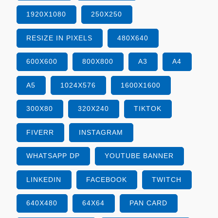
1920X1080
250X250
RESIZE IN PIXELS
480X640
600X600
800X800
A3
A4
A5
1024X576
1600X1600
300X80
320X240
TIKTOK
FIVERR
INSTAGRAM
WHATSAPP DP
YOUTUBE BANNER
LINKEDIN
FACEBOOK
TWITCH
640X480
64X64
PAN CARD