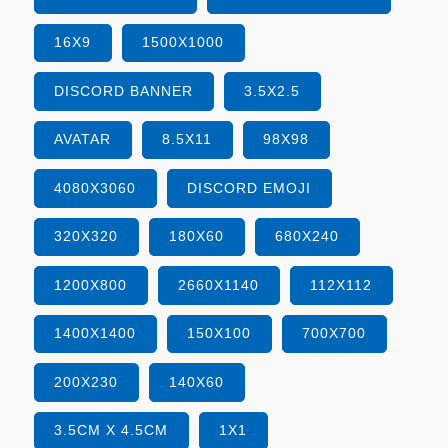
16X9
1500X1000
DISCORD BANNER
3.5X2.5
AVATAR
8.5X11
98X98
4080X3060
DISCORD EMOJI
320X320
180X60
680X240
1200X800
2660X1140
112X112
1400X1400
150X100
700X700
200X230
140X60
3.5CM X 4.5CM
1X1