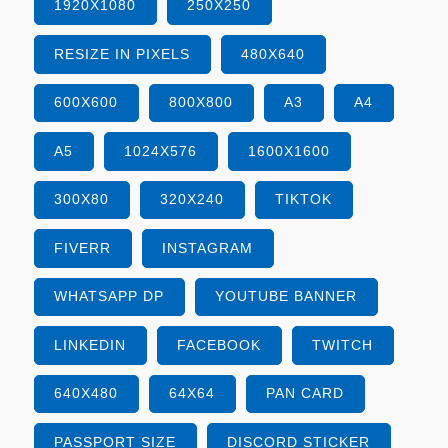
1920X1080
250X250
RESIZE IN PIXELS
480X640
600X600
800X800
A3
A4
A5
1024X576
1600X1600
300X80
320X240
TIKTOK
FIVERR
INSTAGRAM
WHATSAPP DP
YOUTUBE BANNER
LINKEDIN
FACEBOOK
TWITCH
640X480
64X64
PAN CARD
PASSPORT SIZE
DISCORD STICKER