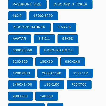
PASSPORT SIZE
DISCORD STICKER
16X9
1500X1000
DISCORD BANNER
3.5X2.5
AVATAR
8.5X11
98X98
4080X3060
DISCORD EMOJI
320X320
180X60
680X240
1200X800
2660X1140
112X112
1400X1400
150X100
700X700
200X230
140X60