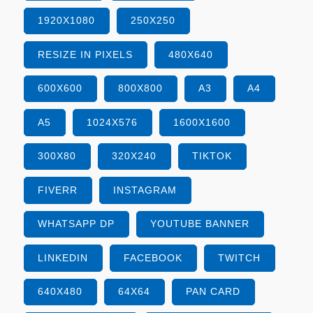
1920X1080
250X250
RESIZE IN PIXELS
480X640
600X600
800X800
A3
A4
A5
1024X576
1600X1600
300X80
320X240
TIKTOK
FIVERR
INSTAGRAM
WHATSAPP DP
YOUTUBE BANNER
LINKEDIN
FACEBOOK
TWITCH
640X480
64X64
PAN CARD