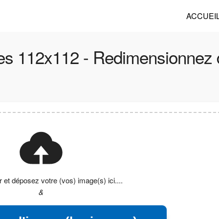
ACCUEI
es 112x112 - Redimensionnez d
r et déposez votre (vos) image(s) ici....
&