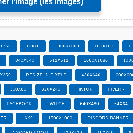
er l’image (les images)
6X256
16X16
1000X1000
100X100
1
0
840X840
512X512
1080X1080
108
0X250
RESIZE IN PIXELS
480X640
600X60
300X80
320X240
TIKTOK
FIVERR
FACEBOOK
TWITCH
640X480
64X64
KER
16X9
1500X1000
DISCORD BANNER
DISCORD EMOJI
320X320
180X60
6