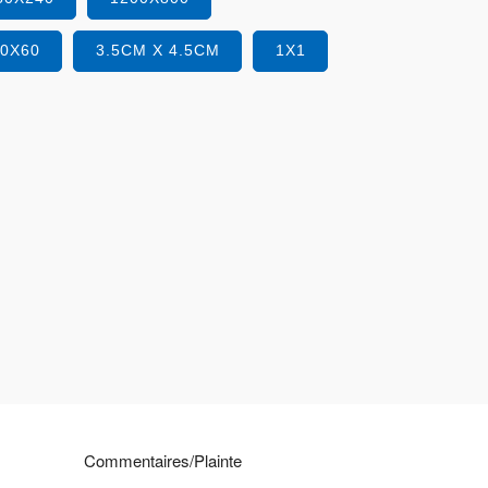
40X60
3.5CM X 4.5CM
1X1
Commentaires/Plainte