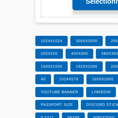
Sélectionn
1024X1024
3000X3000
25
200X200
400X400
480X36
1500X1500
1920X1080
25
A5
1024X576
1600X1600
YOUTUBE BANNER
LINKEDIN
PASSPORT SIZE
DISCORD STIC
8.5X11
98X98
4080X3060