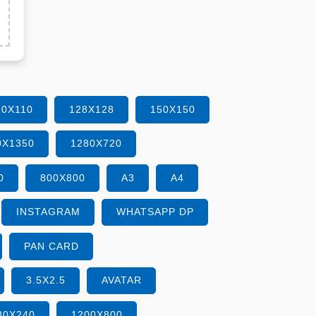
10X110
128X128
150X150
0X1350
1280X720
0
800X800
A3
A4
INSTAGRAM
WHATSAPP DP
PAN CARD
3.5X2.5
AVATAR
80X240
1200X800