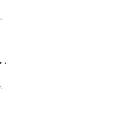
es
cts.
t.