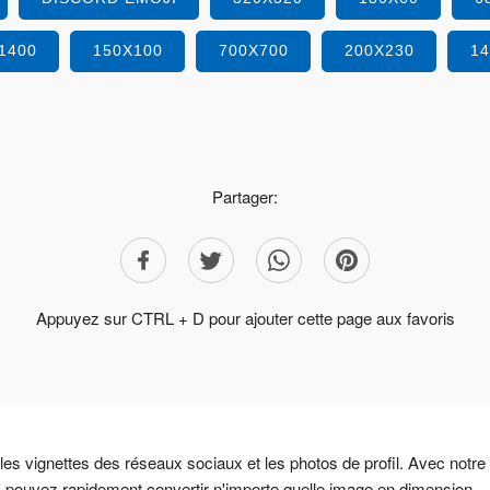
1400
150X100
700X700
200X230
1
Partager:
Appuyez sur CTRL + D pour ajouter cette page aux favoris
 les vignettes des réseaux sociaux et les photos de profil. Avec notre
s pouvez rapidement convertir n'importe quelle image en dimension