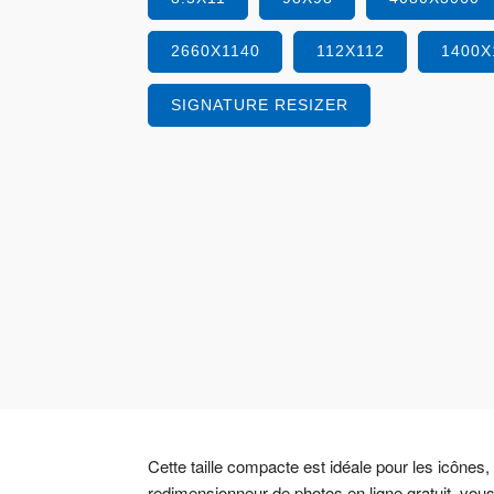
2660X1140
112X112
1400X
SIGNATURE RESIZER
Cette taille compacte est idéale pour les icônes,
redimensionneur de photos en ligne gratuit, vou