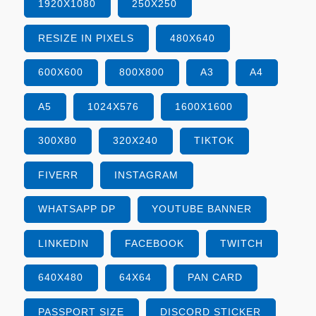
1920X1080
250X250
RESIZE IN PIXELS
480X640
600X600
800X800
A3
A4
A5
1024X576
1600X1600
300X80
320X240
TIKTOK
FIVERR
INSTAGRAM
WHATSAPP DP
YOUTUBE BANNER
LINKEDIN
FACEBOOK
TWITCH
640X480
64X64
PAN CARD
PASSPORT SIZE
DISCORD STICKER