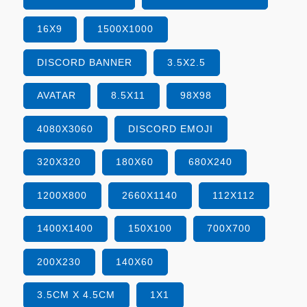
16X9
1500X1000
DISCORD BANNER
3.5X2.5
AVATAR
8.5X11
98X98
4080X3060
DISCORD EMOJI
320X320
180X60
680X240
1200X800
2660X1140
112X112
1400X1400
150X100
700X700
200X230
140X60
3.5CM X 4.5CM
1X1