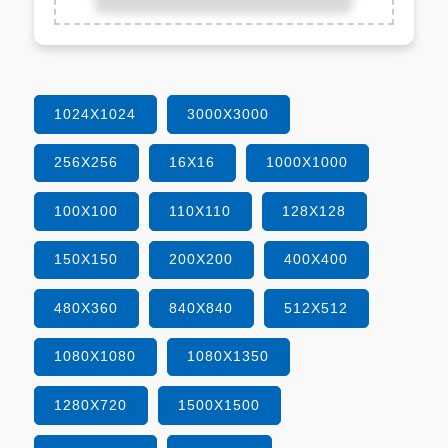
1024X1024
3000X3000
256X256
16X16
1000X1000
100X100
110X110
128X128
150X150
200X200
400X400
480X360
840X840
512X512
1080X1080
1080X1350
1280X720
1500X1500