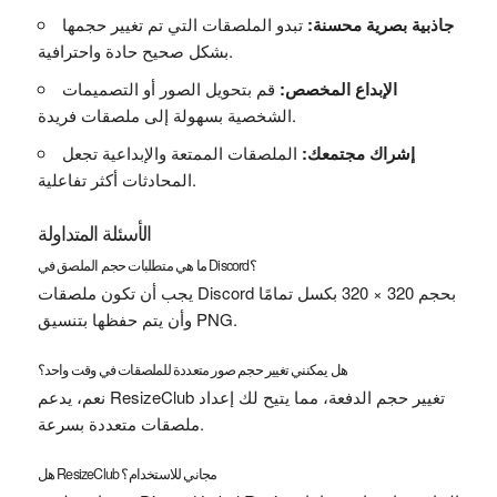
جاذبية بصرية محسنة:
تبدو الملصقات التي تم تغيير حجمها
بشكل صحيح حادة واحترافية.
الإبداع المخصص:
قم بتحويل الصور أو التصميمات
الشخصية بسهولة إلى ملصقات فريدة.
إشراك مجتمعك:
الملصقات الممتعة والإبداعية تجعل
المحادثات أكثر تفاعلية.
الأسئلة المتداولة
ما هي متطلبات حجم الملصق في Discord؟
يجب أن تكون ملصقات Discord بحجم 320 × 320 بكسل تمامًا
وأن يتم حفظها بتنسيق PNG.
هل يمكنني تغيير حجم صور متعددة للملصقات في وقت واحد؟
نعم، يدعم ResizeClub تغيير حجم الدفعة، مما يتيح لك إعداد
ملصقات متعددة بسرعة.
هل ResizeClub مجاني للاستخدام؟