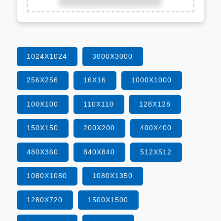
1024X1024
3000X3000
256X256
16X16
1000X1000
100X100
110X110
128X128
150X150
200X200
400X400
480X360
840X840
512X512
1080X1080
1080X1350
1280X720
1500X1500