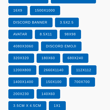
16X9
1500X1000
DISCORD BANNER
3.5X2.5
AVATAR
8.5X11
98X98
4080X3060
DISCORD EMOJI
320X320
180X60
680X240
1200X800
2660X1140
112X112
1400X1400
150X100
700X700
200X230
140X60
3.5CM X 4.5CM
1X1