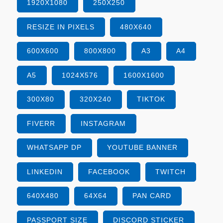
1920X1080
250X250
RESIZE IN PIXELS
480X640
600X600
800X800
A3
A4
A5
1024X576
1600X1600
300X80
320X240
TIKTOK
FIVERR
INSTAGRAM
WHATSAPP DP
YOUTUBE BANNER
LINKEDIN
FACEBOOK
TWITCH
640X480
64X64
PAN CARD
PASSPORT SIZE
DISCORD STICKER