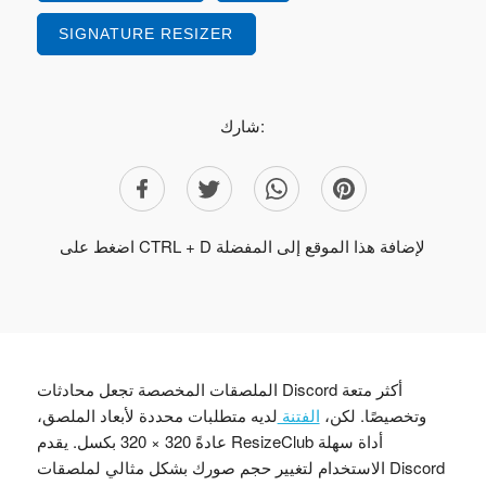
SIGNATURE RESIZER
شارك:
اضغط على CTRL + D لإضافة هذا الموقع إلى المفضلة
الملصقات المخصصة تجعل محادثات Discord أكثر متعة
وتخصيصًا. لكن،
الفتنة
لديه متطلبات محددة لأبعاد الملصق،
عادةً 320 × 320 بكسل. يقدم ResizeClub أداة سهلة
الاستخدام لتغيير حجم صورك بشكل مثالي لملصقات Discord