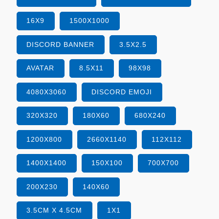
16X9
1500X1000
DISCORD BANNER
3.5X2.5
AVATAR
8.5X11
98X98
4080X3060
DISCORD EMOJI
320X320
180X60
680X240
1200X800
2660X1140
112X112
1400X1400
150X100
700X700
200X230
140X60
3.5CM X 4.5CM
1X1