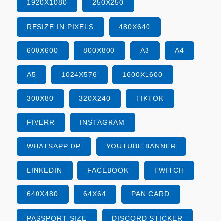
1920X1080
250X250
RESIZE IN PIXELS
480X640
600X600
800X800
A3
A4
A5
1024X576
1600X1600
300X80
320X240
TIKTOK
FIVERR
INSTAGRAM
WHATSAPP DP
YOUTUBE BANNER
LINKEDIN
FACEBOOK
TWITCH
640X480
64X64
PAN CARD
PASSPORT SIZE
DISCORD STICKER